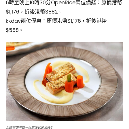
6時至晚上10時30分OpenRice兩位價錢：原價港幣
$1,176，折後港幣$882。
kkday兩位優惠：原價港幣$1,176，折後港幣
$588。
北歐豐盛午饌－香煎法式黃油雞扒