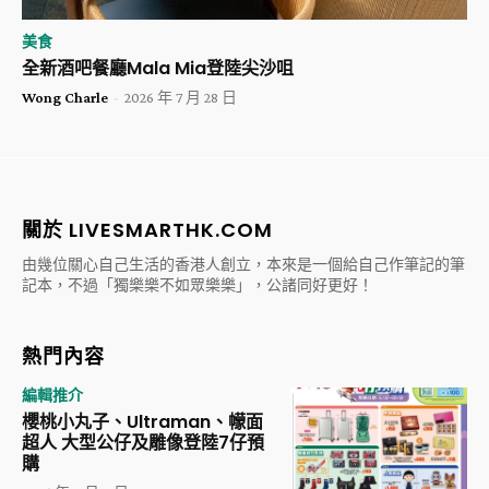
美食
全新酒吧餐廳Mala Mia登陸尖沙咀
Wong Charle
-
2026 年 7 月 28 日
關於 LIVESMARTHK.COM
由幾位關心自己生活的香港人創立，本來是一個給自己作筆記的筆
記本，不過「獨樂樂不如眾樂樂」，公諸同好更好！
熱門內容
編輯推介
櫻桃小丸子、Ultraman、幪面
超人 大型公仔及雕像登陸7仔預
購