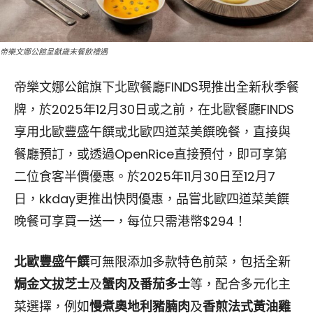
帝樂文娜公館呈獻歲末餐飲禮遇
帝樂文娜公館旗下北歐餐廳FINDS現推出全新秋季餐
牌，於2025年12月30日或之前，在北歐餐廳FINDS
享用北歐豐盛午饌或北歐四道菜美饌晚餐，直接與
餐廳預訂，或透過OpenRice直接預付，即可享第
二位食客半價優惠。於2025年11月30日至12月7
日，kkday更推出快閃優惠，品嘗北歐四道菜美饌
晚餐可享買一送一，每位只需港幣$294！
北歐豐盛午饌
可無限添加多款特色前菜，包括全新
焗金文拔芝士
及
蟹肉及番茄多士
等，配合多元化主
菜選擇，例如
慢煮奧地利豬腩肉
及
香煎法式黃油雞