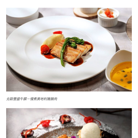
北歐豐盛午饌－慢煮奧地利豬腩肉