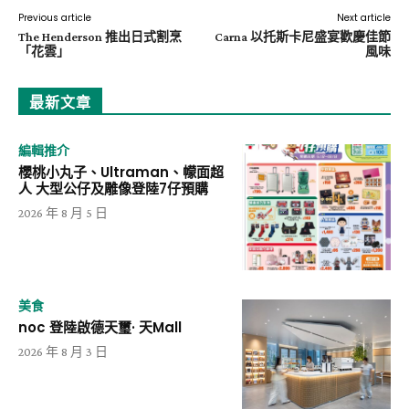
Previous article
Next article
The Henderson 推出日式割烹
Carna 以托斯卡尼盛宴歡慶佳節
「花雲」
風味
最新文章
編輯推介
櫻桃小丸子、Ultraman、幪面超
人 大型公仔及雕像登陸7仔預購
2026 年 8 月 5 日
美食
noc 登陸啟德天璽· 天Mall
2026 年 8 月 3 日