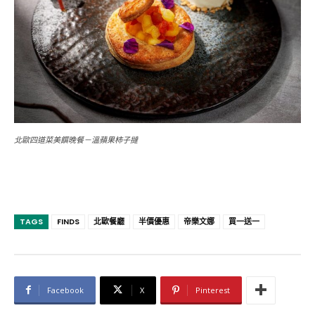
北歐四道菜美饌晚餐－溫蘋果柿子撻
TAGS
FINDS
北歐餐廳
半價優惠
帝樂文娜
買一送一
Facebook
X
Pinterest