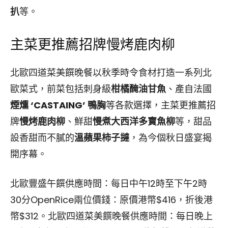
扒
等。
主菜更推薦招牌慢烤鹿肉柳
北歐四道菜美饌晚餐以秋季時令食材打造一系列北
歐菜式，前菜包括刺身級
柑橘醃油甘魚
、產自法國
煙燻 ‘CASTAING’ 鴨胸
等各款選擇，主菜更推薦招
牌
慢烤鹿肉柳
、鮮甜
慢煮大西洋多寶魚柳
等，甜品
設香甜而不膩的
溫蘋果柿子撻
，為今個秋日盛宴揭
開序幕。
北歐豐盛午饌供應時間：每日中午12時至下午2時
30分OpenRice兩位價錢：原價港幣$416，折後港
幣$312。北歐四道菜美饌晚餐供應時間：每日晚上