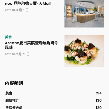
noc 登陸啟德天璽· 天Mall
2026 年 8 月 3 日
美食
Arcane夏日美饌登場展現時令
風味
2026 年 7 月 31 日
內容類別
美食
214
編輯推介
130
放假好去處
120