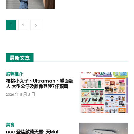
1
2
最新文章
編輯推介
櫻桃小丸子、Ultraman、幪面超
人 大型公仔及雕像登陸7仔預購
2026 年 8 月 5 日
美食
noc 登陸啟德天璽· 天Mall