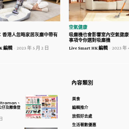
空氣健康
查：香港人忽略家居灰塵中帶有
吸塵機也會影響室內空氣健康
事項令你選對吸塵機
 HK 編輯
-
2023 年 5 月 2 日
Live Smart HK 編輯
-
2023 年 
內容類別
美食
traman、
公仔及雕像登
編輯推介
放假好去處
 日
生活著數優惠