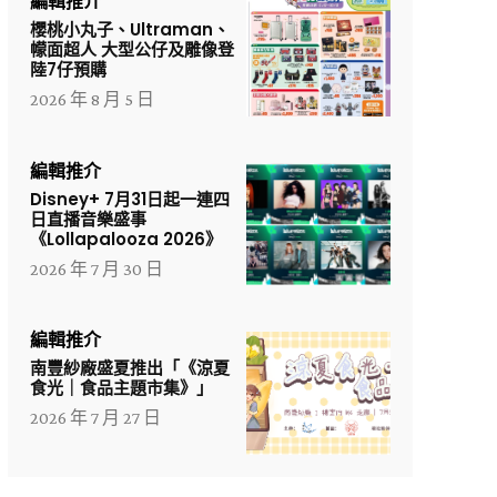
編輯推介
櫻桃小丸子、Ultraman、
幪面超人 大型公仔及雕像登
陸7仔預購
2026 年 8 月 5 日
編輯推介
Disney+ 7月31日起一連四
日直播音樂盛事
《Lollapalooza 2026》
2026 年 7 月 30 日
編輯推介
南豐紗廠盛夏推出「《涼夏
食光｜食品主題市集》」
2026 年 7 月 27 日