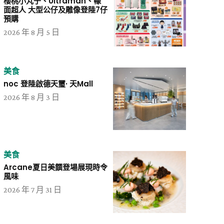
櫻桃小丸子、Ultraman、幪
面超人 大型公仔及雕像登陸7仔
預購
2026 年 8 月 5 日
美食
noc 登陸啟德天璽· 天Mall
2026 年 8 月 3 日
美食
Arcane夏日美饌登場展現時令
風味
2026 年 7 月 31 日