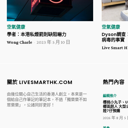
空氣健康
空氣健康
學者：本港私煙罰則缺阻嚇力
Dyson調
病毒的事實
Wong Charle
-
2023 年 5 月 10 日
Live Smart
關於 LIVESMARTHK.COM
熱門內容
由幾位關心自己生活的香港人創立，本來是一
編輯推介
個給自己作筆記的筆記本，不過「獨樂樂不如
櫻桃小丸子、Ul
眾樂樂」，公諸同好更好！
幪面超人 大型
陸7仔預購
2026 年 8 月 5