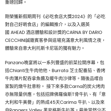
重磅回歸。
剛榮獲新假期周刊《必吃食店大獎2024》的「必吃
對自己好啲食店」的編輯推介，以及入選英
國 AHEAD 酒店體驗和設計獎的CARNA BY DARIO
CECCHINI誠邀賓客參與這場充滿意大利風情之夜，
體驗來自意大利托斯卡尼區的獨有魅力。
Panzano晚宴將以一系列豐盛的前菜拉開序幕，包
括Chianti生牛肉他他、Burrata 芝士配番茄、香烤
牛肉薄片配吞拿魚醬及暖牛肉沙律等。隨後品嚐自
家製的燉牛肚意粉。 接下來多款Carna的炭火烤肉
亦無限量供應，包括招牌佛羅倫斯T骨牛扒、有「意
大利和牛美譽」的熟成45天Carima 牛扒、以及來
自Rangers Valley 黑安格斯牛扒等。最後當然少不