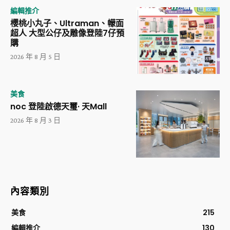
編輯推介
櫻桃小丸子、Ultraman、幪面
超人 大型公仔及雕像登陸7仔預
購
2026 年 8 月 5 日
美食
noc 登陸啟德天璽· 天Mall
2026 年 8 月 3 日
內容類別
美食
215
編輯推介
130