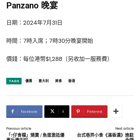
Panzano 晚宴
日期：2024年7月31日
時間：7時入席；7時30分晚宴開始
價錢：每位港幣$1,288（另收加一服務費）
TAGS
優惠
意大利
美食
香港
Facebook
X
Pinterest
Previous article
Next article
「7仔食檔」燒賣 / 魚蛋激抵優
台式巷弄小食《滿香濃》進駐
惠反應叫好
金鐘