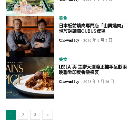
美食
日本板前燒肉專門店「山奧燒肉」
現於銅鑼灣CUBUS登場
Chowml Icy
-
2026 年 6 月 3 日
美食
LEELA​ 與 主廚大澤隆正攜手呈獻兩
晚聯乘印度香飯盛宴
Chowml Icy
-
2026 年 5 月 26 日
1
2
3