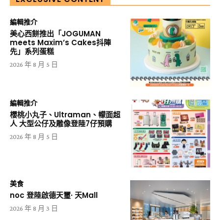
編輯推介
美心西餅推出「JOGUMAN
meets Maxim’s Cakes抖陣
先」系列蛋糕
2026 年 8 月 5 日
編輯推介
櫻桃小丸子、Ultraman、幪面超
人 大型公仔及雕像登陸7仔預購
2026 年 8 月 5 日
美食
noc 登陸啟德天璽· 天Mall
2026 年 8 月 3 日