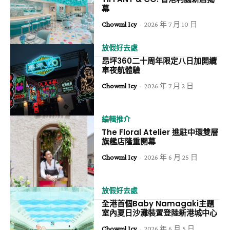
幕
Chowml Icy
-
2026 年 7 月 10 日
放假好去處
昂坪360二十周年限定八日加開纜
車夜航體驗
Chowml Icy
-
2026 年 7 月 2 日
編輯推介
The Floral Atelier 進駐中環雙層
旗艦店隆重開幕
Chowml Icy
-
2026 年 6 月 25 日
放假好去處
全港首個Baby Namagaki主題
室內夏日沙灘裝置登陸新港城中心
Chowml Icy
-
2026 年 6 月 5 日