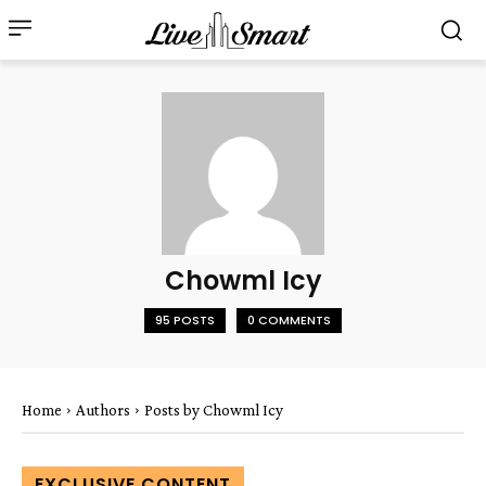
Chowml Icy
95 POSTS
0 COMMENTS
Home
Authors
Posts by Chowml Icy
EXCLUSIVE CONTENT