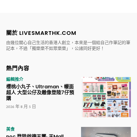
關於 LIVESMARTHK.COM
由幾位關心自己生活的香港人創立，本來是一個給自己作筆記的筆
記本，不過「獨樂樂不如眾樂樂」，公諸同好更好！
熱門內容
編輯推介
櫻桃小丸子、Ultraman、幪面
超人 大型公仔及雕像登陸7仔預
購
2026 年 8 月 5 日
美食
noc 登陸啟德天璽· 天Mall