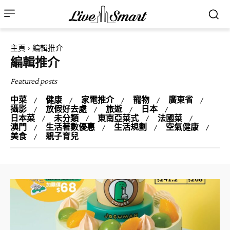
主頁
編輯推介
編輯推介
Featured posts
中菜
健康
家電推介
寵物
廣東省
攝影
放假好去處
旅遊
日本
日本菜
未分類
東南亞菜式
法國菜
澳門
生活著數優惠
生活規劃
空氣健康
美食
親子育兒