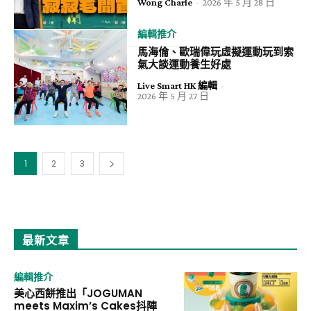
Wong Charle
-
2026 年 5 月 28 日
編輯推介
馬海倫、歐瑞偉玩虛擬運動玩到索
氣大談運動養生好處
Live Smart HK 編輯
-
2026 年 5 月 27 日
1
2
3
最新文章
編輯推介
美心西餅推出「JOGUMAN
meets Maxim’s Cakes抖陣