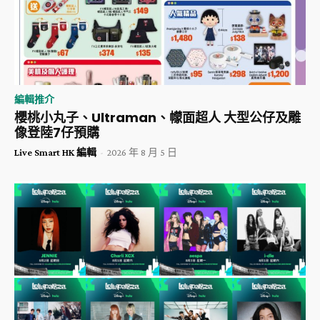
編輯推介
櫻桃小丸子、Ultraman、幪面超人 大型公仔及雕
像登陸7仔預購
Live Smart HK 編輯
-
2026 年 8 月 5 日