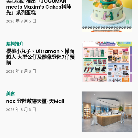
美心西餅推出「JOGUMAN
meets Maxim’s Cakes抖陣
先」系列蛋糕
2026 年 8 月 5 日
編輯推介
櫻桃小丸子、Ultraman、幪面
超人 大型公仔及雕像登陸7仔預
購
2026 年 8 月 5 日
美食
noc 登陸啟德天璽· 天Mall
2026 年 8 月 3 日