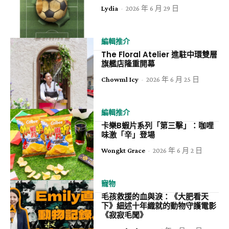
Lydia
-
2026 年 6 月 29 日
編輯推介
The Floral Atelier 進駐中環雙層
旗艦店隆重開幕
Chowml Icy
-
2026 年 6 月 25 日
編輯推介
卡樂B蝦片系列「第三擊」：咖哩
味激「辛」登場
Wongkt Grace
-
2026 年 6 月 2 日
寵物
毛孩救援的血與淚：《大肥看天
下》細述十年織就的動物守護電影
《寂寂毛聞》