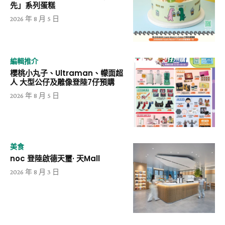
先」系列蛋糕
2026 年 8 月 5 日
編輯推介
櫻桃小丸子、Ultraman、幪面超
人 大型公仔及雕像登陸7仔預購
2026 年 8 月 5 日
美食
noc 登陸啟德天璽· 天Mall
2026 年 8 月 3 日