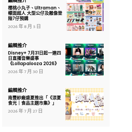
編輯推介
櫻桃小丸子、Ultraman、
幪面超人 大型公仔及雕像登
陸7仔預購
2026 年 8 月 5 日
編輯推介
Disney+ 7月31日起一連四
日直播音樂盛事
《Lollapalooza 2026》
2026 年 7 月 30 日
編輯推介
南豐紗廠盛夏推出「《涼夏
食光｜食品主題市集》」
2026 年 7 月 27 日