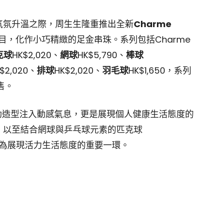
氣氛升溫之際，周生生隆重推出全新
Charme
目，化作小巧精緻的足金串珠。系列包括Charme
克球
HK$2,020、
網球
HK$5,790、
棒球
$2,020、
排球
HK$2,020、
羽毛球
HK$1,650，系列
售。
日常運動造型注入動感氣息，更是展現個人健康生活態度的
，以至結合網球與乒乓球元素的匹克球
升，成為展現活力生活態度的重要一環。