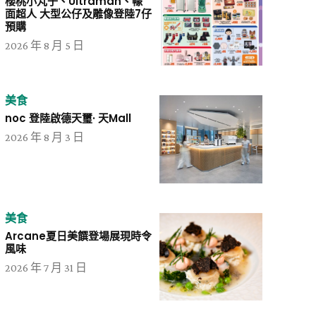
櫻桃小丸子、Ultraman、幪
面超人 大型公仔及雕像登陸7仔
預購
2026 年 8 月 5 日
美食
noc 登陸啟德天璽· 天Mall
2026 年 8 月 3 日
美食
Arcane夏日美饌登場展現時令
風味
2026 年 7 月 31 日