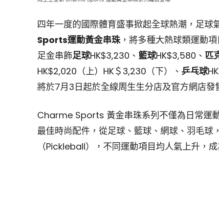
四年一度的國際體育盛事掀起全球熱潮，足球
Sports運動黃金串珠
，將多種大熱球類運動項
足金串飾
足球
HK$3,230、
籃球
HK$3,580、
匹
HK$2,020（上）HK＄3,230（下）、
乒乓球
HK
將於7月3日起於全線周生生分店及官方網店發
Charme Sports 黃金串珠系列不僅為
最佳時尚配件，從足球、籃球、網球、羽毛球
（Pickleball），不同運動項目均人氣上