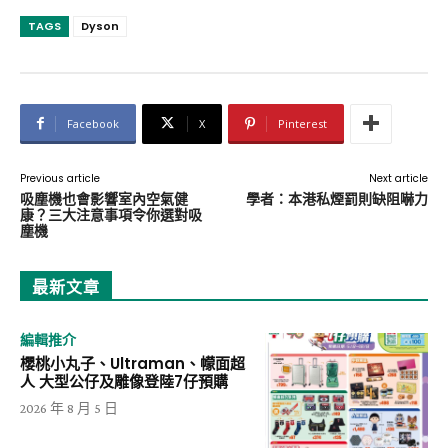
TAGS
Dyson
Facebook
X
Pinterest
Previous article
Next article
吸塵機也會影響室內空氣健
學者：本港私煙罰則缺阻嚇力
康？三大注意事項令你選對吸
塵機
最新文章
編輯推介
櫻桃小丸子、Ultraman、幪面超
人 大型公仔及雕像登陸7仔預購
2026 年 8 月 5 日