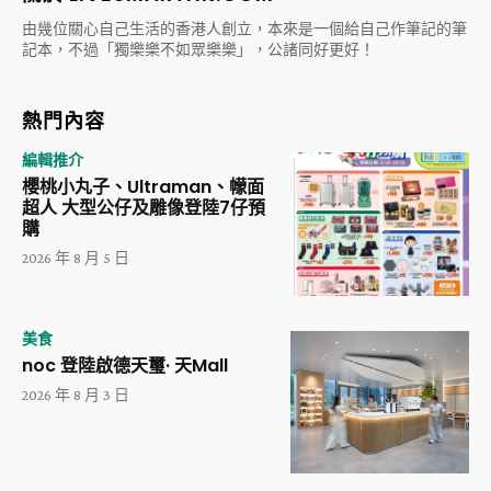
由幾位關心自己生活的香港人創立，本來是一個給自己作筆記的筆
記本，不過「獨樂樂不如眾樂樂」，公諸同好更好！
熱門內容
編輯推介
櫻桃小丸子、Ultraman、幪面
超人 大型公仔及雕像登陸7仔預
購
2026 年 8 月 5 日
美食
noc 登陸啟德天璽· 天Mall
2026 年 8 月 3 日