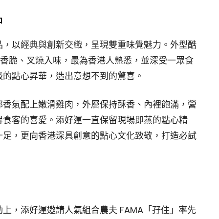
品
品，以經典與創新交織，呈現雙重味覺魅力。外型酷
皮香脆、叉燒入味，最為香港人熟悉，並深受一眾食
級的點心昇華，造出意想不到的驚喜。
郁香氣配上嫩滑雞肉，外層保持酥香、內裡飽滿，營
得食客的喜愛。添好運一直保留現場即蒸的點心精
十足，更向香港深具創意的點心文化致敬，打造必試
上，添好運邀請人氣組合農夫 FAMA「孖住」率先