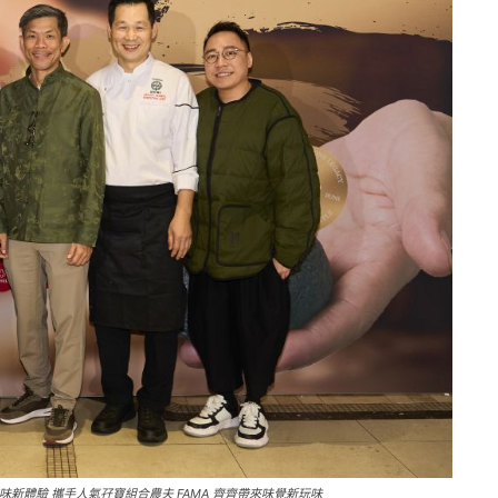
味新體驗 攜手人氣孖寶組合農夫 FAMA 齊齊帶來味覺新玩味