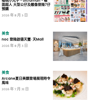
櫻桃小丸子、Ultraman、幪
面超人 大型公仔及雕像登陸7仔
預購
2026 年 8 月 5 日
美食
noc 登陸啟德天璽· 天Mall
2026 年 8 月 3 日
美食
Arcane夏日美饌登場展現時令
風味
2026 年 7 月 31 日