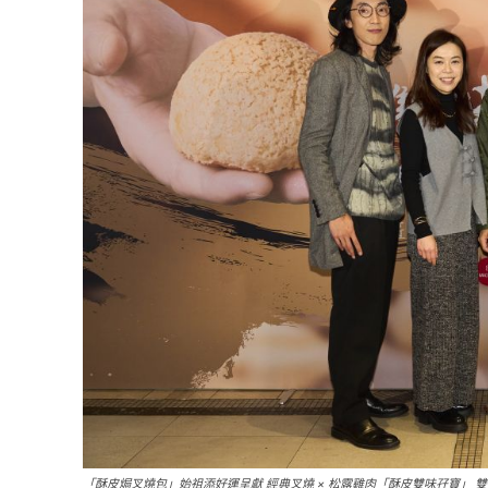
「酥皮焗叉燒包」始祖添好運呈獻 經典叉燒 × 松露雞肉「酥皮雙味孖寶」 雙