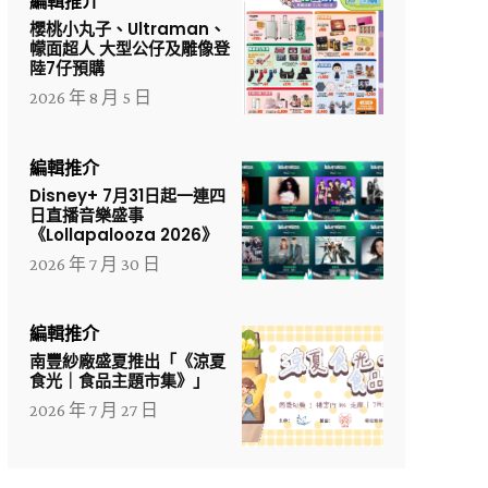
編輯推介
櫻桃小丸子、Ultraman、
幪面超人 大型公仔及雕像登
陸7仔預購
2026 年 8 月 5 日
編輯推介
Disney+ 7月31日起一連四
日直播音樂盛事
《Lollapalooza 2026》
2026 年 7 月 30 日
編輯推介
南豐紗廠盛夏推出「《涼夏
食光｜食品主題市集》」
2026 年 7 月 27 日