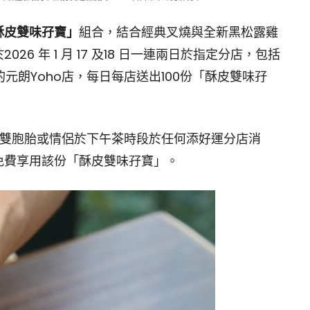
酥皮雙味孖寶」
組合，結合經典叉燒與全新黑松露雞
6 年 1 月 17 及18 日一連兩日於指定分店，包括
元朗Yoho店，每日每店送出100份「酥皮雙味孖
3 日，雙胞胎或情侶於下午茶時段於任何添好運分店消
免費享用該份「酥皮雙味孖寶」。