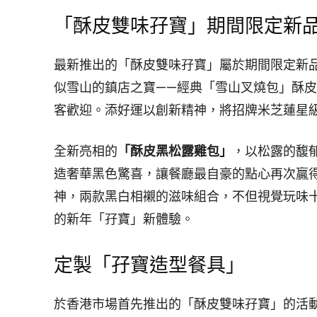
「酥皮雙味孖寶」期間限定新
最新推出的「酥皮雙味孖寶」屬於期間限定新
似雪山的鎮店之寶——經典「雪山叉燒包」酥
客歡迎。添好運以創新精神，將招牌米芝蓮星
全新亮相的
「酥皮黑松露雞包」
，以松露的馥
造奢華黑色驚喜，讓餐廳最自豪的點心再次贏
神，兩款黑白相襯的滋味組合，不但視覺玩味
的新年「孖寶」新體驗。
定製「孖寶造型餐具」
於香港市場首先推出的「酥皮雙味孖寶」的活動