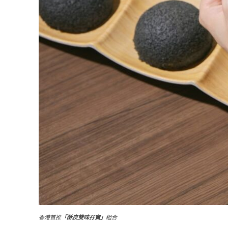
香港首推
「酥皮雙味孖寶」
組合