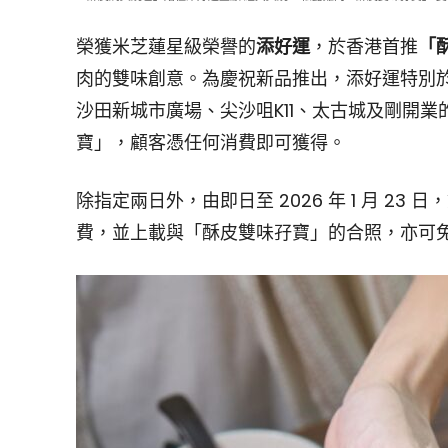
榮獲米芝蓮星級榮譽的
添好運
，於香港首推
「
肉的雙味創意。為慶祝新品推出，添好運特別於202
沙田新城市廣場、尖沙咀K11、太古城及剛開業的
寶」，顧客憑任何消費即可獲得。
除指定兩日外，由即日至 2026 年 1 月 2
費，並上載與「酥皮雙味孖寶」的合照，亦可