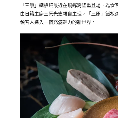
「三原」鐵板燒最近在銅鑼灣隆重登場，為食
由日籍主廚三原光史親自主理，「三原」鐵板
領客人進入一個充滿魅力的新世界。