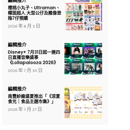
編輯推介
櫻桃小丸子、Ultraman、
幪面超人 大型公仔及雕像登
陸7仔預購
2026 年 8 月 5 日
編輯推介
Disney+ 7月31日起一連四
日直播音樂盛事
《Lollapalooza 2026》
2026 年 7 月 30 日
編輯推介
南豐紗廠盛夏推出「《涼夏
食光｜食品主題市集》」
2026 年 7 月 27 日