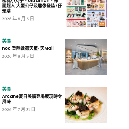
櫻桃小丸子、Ultraman、幪
面超人 大型公仔及雕像登陸7仔
預購
2026 年 8 月 5 日
美食
noc 登陸啟德天璽· 天Mall
2026 年 8 月 3 日
美食
Arcane夏日美饌登場展現時令
風味
2026 年 7 月 31 日