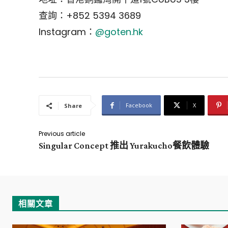
查詢：+852 5394 3689
Instagram：
@goten.hk
Facebook
X
Share
Previous article
Singular Concept 推出 Yurakucho餐飲體驗
相關文章