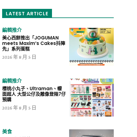
LATEST ARTICLE
編輯推介
美心西餅推出「JOGUMAN
meets Maxim’s Cakes抖陣
先」系列蛋糕
2026 年 8 月 5 日
編輯推介
櫻桃小丸子、Ultraman、幪
面超人 大型公仔及雕像登陸7仔
預購
2026 年 8 月 5 日
美食