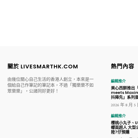
關於 LIVESMARTHK.COM
熱門內容
由幾位關心自己生活的香港人創立，本來是一
編輯推介
個給自己作筆記的筆記本，不過「獨樂樂不如
美心西餅推出「
眾樂樂」，公諸同好更好！
meets Maxim
抖陣先」系列
2026 年 8 月 5
編輯推介
櫻桃小丸子、Ul
幪面超人 大型
陸7仔預購