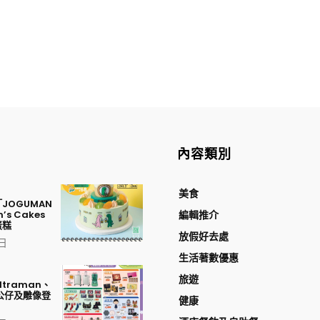
內容類別
美食
JOGUMAN
’s Cakes
編輯推介
蛋糕
放假好去處
 日
生活著數優惠
旅遊
traman、
公仔及雕像登
健康