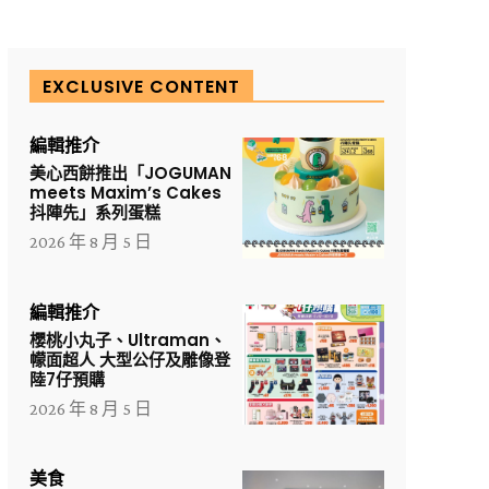
EXCLUSIVE CONTENT
編輯推介
美心西餅推出「JOGUMAN
meets Maxim’s Cakes
抖陣先」系列蛋糕
2026 年 8 月 5 日
編輯推介
櫻桃小丸子、Ultraman、
幪面超人 大型公仔及雕像登
陸7仔預購
2026 年 8 月 5 日
美食