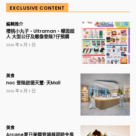
EXCLUSIVE CONTENT
編輯推介
櫻桃小丸子、Ultraman、幪面超
人 大型公仔及雕像登陸7仔預購
2026 年 8 月 5 日
美食
noc 登陸啟德天璽· 天Mall
2026 年 8 月 3 日
美食
Arcane夏日美饌登場展現時令風