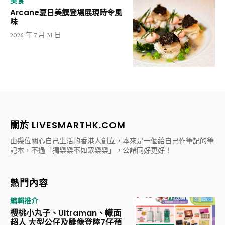
美食
Arcane夏日美饌登場展現時令風
味
2026 年 7 月 31 日
關於 LIVESMARTHK.COM
由幾位關心自己生活的香港人創立，本來是一個給自己作筆記的筆
記本，不過「獨樂樂不如眾樂樂」，公諸同好更好！
熱門內容
編輯推介
櫻桃小丸子、Ultraman、幪面
超人 大型公仔及雕像登陸7仔預