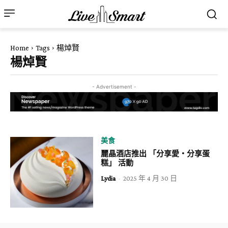
Home
Tags
楊焯賢
楊焯賢
- Advertisement -
美食
麗晶酒店推出 「分享愛・分享蛋
糕」 活動
Lydia
-
2025 年 4 月 30 日