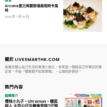
美食
Arcane夏日美饌登場展現時令風
味
2026 年 7 月 31 日
關於 LIVESMARTHK.COM
由幾位關心自己生活的香港人創立，本來是一個給自己作筆記的筆
記本，不過「獨樂樂不如眾樂樂」，公諸同好更好！
熱門內容
編輯推介
櫻桃小丸子、Ultraman、幪面
超人 大型公仔及雕像登陸7仔預