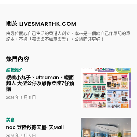
關於 LIVESMARTHK.COM
由幾位關心自己生活的香港人創立，本來是一個給自己作筆記的筆
記本，不過「獨樂樂不如眾樂樂」，公諸同好更好！
熱門內容
編輯推介
櫻桃小丸子、Ultraman、幪面
超人 大型公仔及雕像登陸7仔預
購
2026 年 8 月 5 日
美食
noc 登陸啟德天璽· 天Mall
2026 年 8 月 3 日