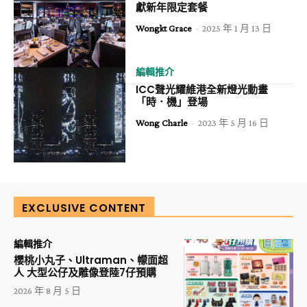
獻新年限定套餐
Wongkt Grace
-
2025 年 1 月 13 日
編輯推介
ICC聲光耀維港全新燈光動畫
「時．機」登場
Wong Charle
-
2023 年 5 月 16 日
EXCLUSIVE CONTENT
編輯推介
櫻桃小丸子、Ultraman、幪面超
人 大型公仔及雕像登陸7仔預購
2026 年 8 月 5 日