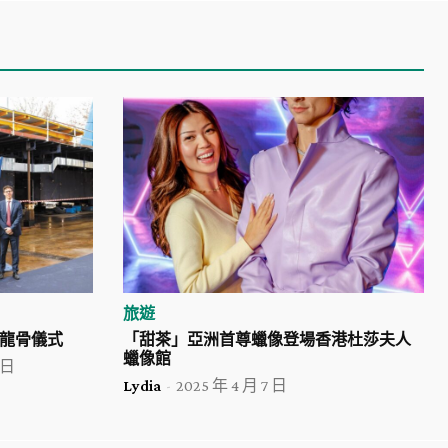
旅遊
龍骨儀式
「甜茶」亞洲首尊蠟像登場香港杜莎夫人
蠟像館
 日
Lydia
-
2025 年 4 月 7 日