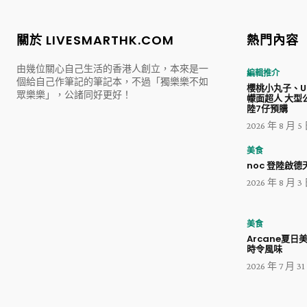
關於 LIVESMARTHK.COM
熱門內容
由幾位關心自己生活的香港人創立，本來是一
編輯推介
個給自己作筆記的筆記本，不過「獨樂樂不如
櫻桃小丸子、Ul
眾樂樂」，公諸同好更好！
幪面超人 大型
陸7仔預購
2026 年 8 月 5
美食
noc 登陸啟德天
2026 年 8 月 3
美食
Arcane夏日
時令風味
2026 年 7 月 3