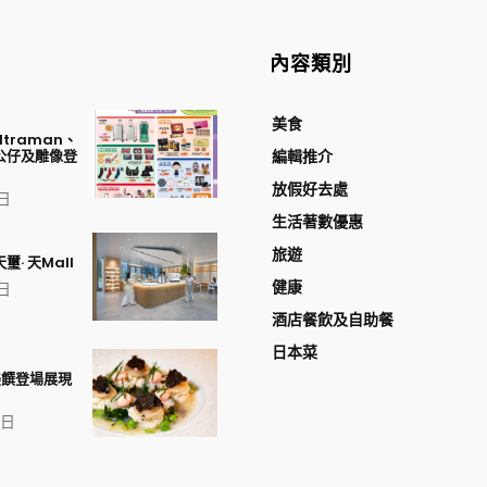
內容類別
美食
traman、
公仔及雕像登
編輯推介
放假好去處
 日
生活著數優惠
旅遊
璽· 天Mall
健康
 日
酒店餐飲及自助餐
日本菜
美饌登場展現
1 日