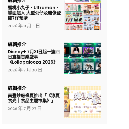
編輯推介
櫻桃小丸子、Ultraman、
幪面超人 大型公仔及雕像登
陸7仔預購
2026 年 8 月 5 日
編輯推介
Disney+ 7月31日起一連四
日直播音樂盛事
《Lollapalooza 2026》
2026 年 7 月 30 日
編輯推介
南豐紗廠盛夏推出「《涼夏
食光｜食品主題市集》」
2026 年 7 月 27 日