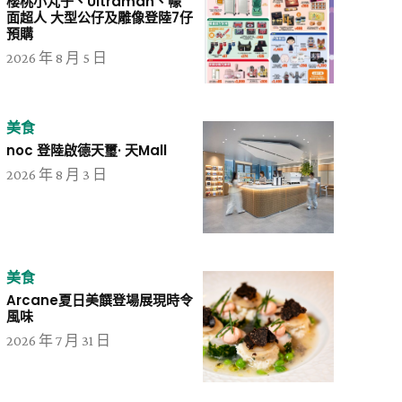
櫻桃小丸子、Ultraman、幪
面超人 大型公仔及雕像登陸7仔
預購
2026 年 8 月 5 日
美食
noc 登陸啟德天璽· 天Mall
2026 年 8 月 3 日
美食
Arcane夏日美饌登場展現時令
風味
2026 年 7 月 31 日