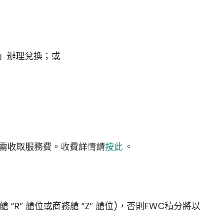
」辦理兌換；或
，需收取服務費。收費詳情請
按此
。
R” 艙位或商務艙 “Z” 艙位)，否則FWC積分將以