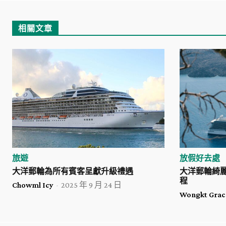
相關文章
旅遊
放假好去處
大洋郵輪為所有賓客呈獻升級禮遇
大洋郵輪綺
程
Chowml Icy
-
2025 年 9 月 24 日
Wongkt Grac