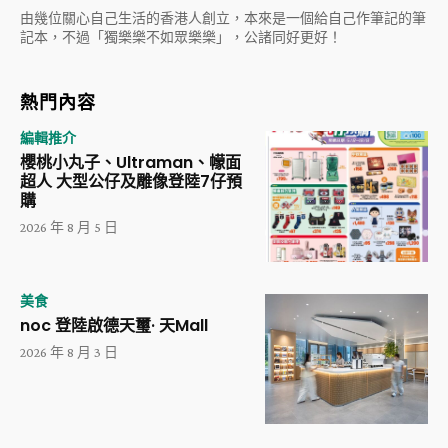
由幾位關心自己生活的香港人創立，本來是一個給自己作筆記的筆
記本，不過「獨樂樂不如眾樂樂」，公諸同好更好！
熱門內容
編輯推介
櫻桃小丸子、Ultraman、幪面
超人 大型公仔及雕像登陸7仔預
購
2026 年 8 月 5 日
美食
noc 登陸啟德天璽· 天Mall
2026 年 8 月 3 日