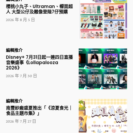
櫻桃小丸子、Ultraman、幪面超
人 大型公仔及雕像登陸7仔預購
2026 年 8 月 5 日
編輯推介
Disney+ 7月31日起一連四日直播
音樂盛事《Lollapalooza
2026》
2026 年 7 月 30 日
編輯推介
南豐紗廠盛夏推出「《涼夏食光｜
食品主題市集》」
2026 年 7 月 27 日