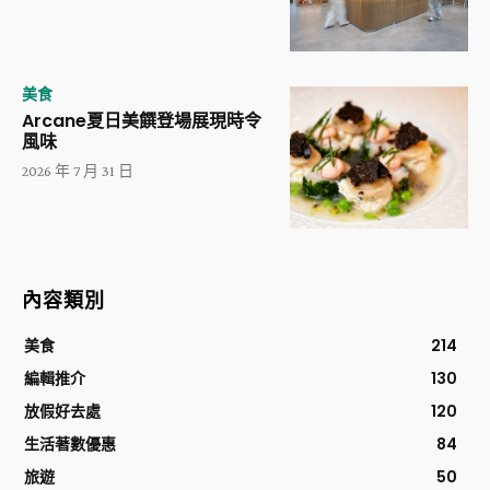
美食
Arcane夏日美饌登場展現時令
風味
2026 年 7 月 31 日
內容類別
美食
214
編輯推介
130
放假好去處
120
生活著數優惠
84
旅遊
50