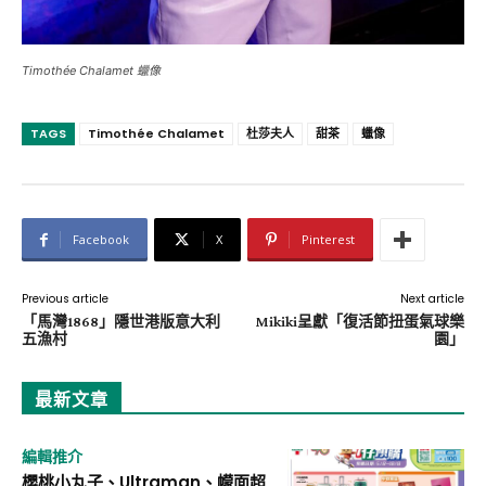
Timothée Chalamet 蠟像
TAGS
Timothée Chalamet
杜莎夫人
甜茶
蠟像
Facebook
X
Pinterest
Previous article
Next article
「馬灣1868」隱世港版意大利
Mikiki呈獻「復活節扭蛋氣球樂
五漁村
園」
最新文章
編輯推介
櫻桃小丸子、Ultraman、幪面超