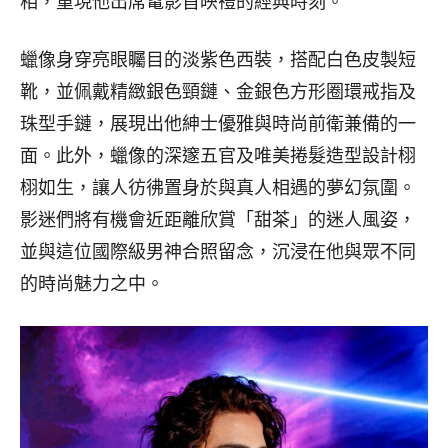
相，重現他出席電影首映禮的經典時刻。
蠟像身穿亮眼矚目的淡紫色西裝，搭配白色皮製短
靴，並佩戴精緻銀色頸鏈、金銀色方形圈環戒指及
珠型手鏈，展現出他紳士優雅與時尚前衛兼備的一
面。此外，蠟像的深邃五官及唯美捲髮造型設計栩
栩如生，讓人彷彿置身於與真人相遇的夢幻氛圍。
影迷們將有機會近距離欣賞「甜茶」的迷人風姿，
並與這位國際級男神合照留念，沉浸在他與眾不同
的時尚魅力之中。