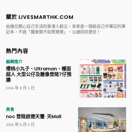
關於 LIVESMARTHK.COM
由幾位關心自己生活的香港人創立，本來是一個給自己作筆記的筆
記本，不過「獨樂樂不如眾樂樂」，公諸同好更好！
熱門內容
編輯推介
櫻桃小丸子、Ultraman、幪面
超人 大型公仔及雕像登陸7仔預
購
2026 年 8 月 5 日
美食
noc 登陸啟德天璽· 天Mall
2026 年 8 月 3 日