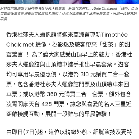
默林娛樂集團旗下品牌香港杜莎夫人蠟像館，新世代男神Timothée Chalamet「甜茶」亞洲
首尊蠟像驚喜登場重現首映紅毯名場面！並與山頂纜車攜手推出早晨套票，展開一段難忘的
早晨
香港杜莎夫人蠟像館將迎來亞洲首尊新Timothée
Chalamet 蠟像，為影迷及遊客帶來「甜茶」的甜
蜜驚喜 ！ 為了讓大家感受山頂早上的魅力，香港杜
莎夫人蠟像館與山頂纜車攜手推出早晨套票。遊客
均可享用早晨優惠價，以港幣 310 元購買二合一套
票，包含香港杜莎夫人蠟像館門票及山頂纜車來回
車票；或以港幣 360 元購買三合一套票，額外包含
凌霄閣摩天台 428 門票，讓您與喜愛的名人巨星近
距離接觸互動，展開一段難忘的早晨體驗！
由即日(7日)起，這位以精緻外貌、細膩演技及獨特