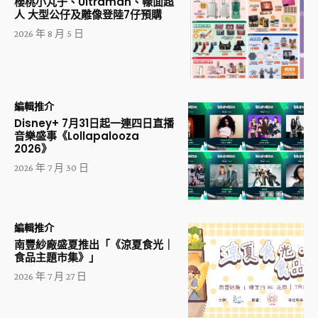
櫻桃小丸子、Ultraman、幪面超
人 大型公仔及雕像登陸7仔預購
2026 年 8 月 5 日
編輯推介
Disney+ 7月31日起一連四日直播
音樂盛事《Lollapalooza
2026》
2026 年 7 月 30 日
編輯推介
南豐紗廠盛夏推出「《涼夏食光｜
食品主題市集》」
2026 年 7 月 27 日