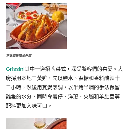
瓦煲焗雞配羊肚菌
Grissini
其中一道招牌菜式，深受饕客們的喜愛。大
廚採用本地三黃雞，先以鹽水、蜜糖和香料醃製十
二小時，然後用瓦煲烹調，以半烤半燜的手法保留
雞隻的水分，同時令薯仔、洋蔥、火腿和羊肚菌等
配料更加入味可口。