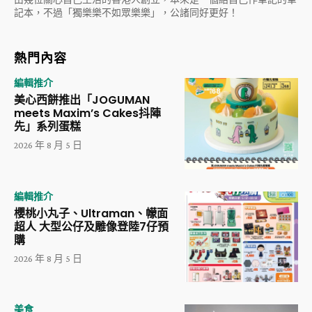
記本，不過「獨樂樂不如眾樂樂」，公諸同好更好！
熱門內容
編輯推介
美心西餅推出「JOGUMAN
meets Maxim’s Cakes抖陣
先」系列蛋糕
2026 年 8 月 5 日
編輯推介
櫻桃小丸子、Ultraman、幪面
超人 大型公仔及雕像登陸7仔預
購
2026 年 8 月 5 日
美食