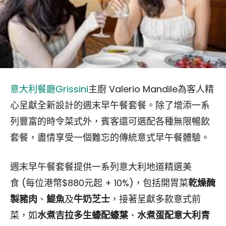
意大利餐廳Grissini
主廚 Valerio Mandile為客人精
心呈獻全新設計的週末早午餐套餐。除了增添一系
列豐富的時令菜式外，賓客還可選配各種無限暢飲
套餐，盡情享受一個難忘的傳統意式早午餐體驗。
週末早午餐套餐提供一系列意大利地道精選美
食 (每位港幣$880元起 + 10%)，包括開胃菜
乾燥醃
製豬肉
、
鯷魚
及
牛奶芝士
，接著呈獻多款意式前
菜，如
水煮吉拉多生蠔配蠔葉
、
水煮蛋配意大利青