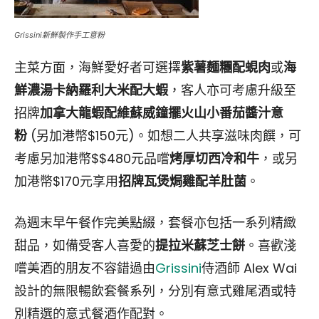
Grissini新鮮製作手工意粉
主菜方面，海鮮愛好者可選擇
紫薯麵糰配蜆肉
或
海
鮮濃湯卡納羅利大米配大蝦
，客人亦可考慮升級至
招牌
加
拿大
龍蝦配維蘇威鐘擺火山小番茄醬汁意
粉
(另加港幣$150元)。如想二人共享滋味肉饌，可
考慮另加港幣$$480元品嚐
烤厚切西冷
和牛
，或另
加港幣$170元享用
招牌瓦煲焗雞配羊肚菌
。
為週末早午餐作完美點綴，套餐亦包括一系列精緻
甜品，如備受客人喜愛的
提拉米蘇芝士餅
。喜歡淺
嚐美酒的朋友不容錯過由
Grissini
侍酒師 Alex Wai
設計的無限暢飲套餐系列，分別有意式雞尾酒或特
別精選的意式餐酒作配對。