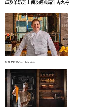
瓜及羊奶芝士醬
及
經典茄汁肉丸
等。
餐廳主廚 Valerio Mandile