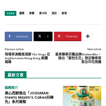
TAGS
優惠
套餐
意大利
酒店
香港
Facebook
X
Pinterest
Previous article
Next article
現場表演雞尾酒廊 The Stage 在
喜茶聯乘芬蘭品牌Marimekko，
Sophia Loren Hong Kong 絢麗
推出「喜悅生花」限定聯乘茶
揭幕
飲及印花周邊
最新文章
編輯推介
美心西餅推出「JOGUMAN
meets Maxim’s Cakes抖陣
先」系列蛋糕