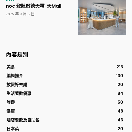
noc 登陸啟德天璽· 天Mall
2026 年 8 月 3 日
內容類別
美食
215
編輯推介
130
放假好去處
120
生活著數優惠
84
旅遊
50
健康
48
酒店餐飲及自助餐
46
日本菜
20