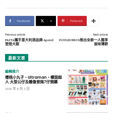
Facebook
X
Pinterest
Previous article
Next article
PAZTA攜手意大利酒品牌 Aperol
DOUGH BROS推出全新一人獨享
登陸大館
滋味薄餅
最新文章
編輯推介
櫻桃小丸子、Ultraman、幪面超
人 大型公仔及雕像登陸7仔預購
2026 年 8 月 5 日