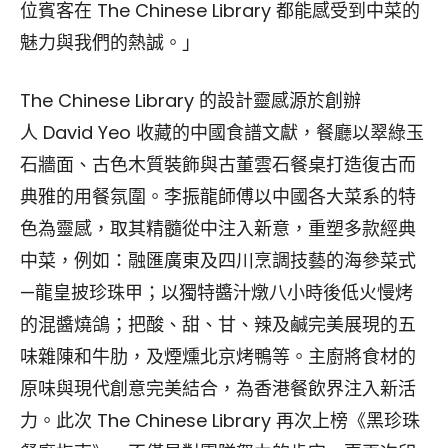
位賓客在 The Chinese Library 都能感受到中菜的
魅力與我們的熱誠。」
The Chinese Library 的設計靈感源於創辦
人 David Yeo 收藏的中國食譜文獻，餐廳以翠綠玉
石牆面、古色木質裝飾與古董雲石餐桌打造復古而
典雅的用餐氛圍。李振龍師傅以中國各大菜系的特
色為靈感，取其精髓從中注入新意，重塑多款經典
中菜，例如：融匯廣東及四川烹調技藝的海參菜式
—龍皇披珍珠甲；以獨特醬汁燉八小時後低火慢烤
的混醬燒鴿；把酸、甜、甘、辣及鹹完美展現的五
味雜陳和牛肋，及煙燻北京烤鴨等。主廚將食材的
原味與現代創意完美結合，為香港餐飲界注入新活
力。此次 The Chinese Library 再次上榜《黑珍珠