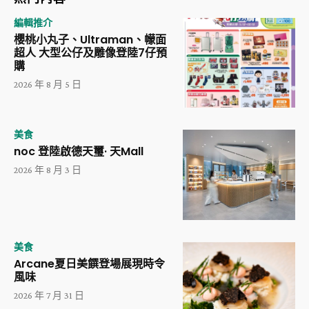
編輯推介
櫻桃小丸子、Ultraman、幪面
超人 大型公仔及雕像登陸7仔預
購
2026 年 8 月 5 日
美食
noc 登陸啟德天璽· 天Mall
2026 年 8 月 3 日
美食
Arcane夏日美饌登場展現時令
風味
2026 年 7 月 31 日