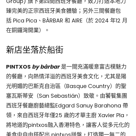
Group) 旗下第四間西班牙餐廳，致力打造本地力
臻完美的正宗西班牙美食體驗；另外三間餐廳包
括 Pica Pica、BÀRBAR 和 AIRE（於 2024 年12 月
在銅鑼灣開業）。
新店坐落於船街
PINTXOS
by bàrbar
是一間充滿暖意富古樸魅力
的餐廳，向熱情洋溢的西班牙美食文化，尤其是陽
光明媚的巴斯克自治區（Basque Country）的聖
塞瓦斯蒂安（San Sebastián）致敬。由饕餮集團
西班牙餐廳廚藝總監Edgard Sanuy Barahona 帶
領，來自西班牙年僅25 歲的才華主廚 Xavier Pla，
將地道的pintxos融入香港特色，讓客人從多元化的
美食中自由搭配出 pintxos拼盤，打造獨一無二的