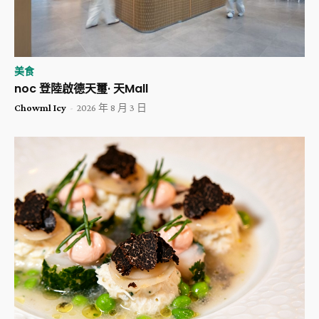
美食
noc 登陸啟德天璽· 天Mall
Chowml Icy
-
2026 年 8 月 3 日