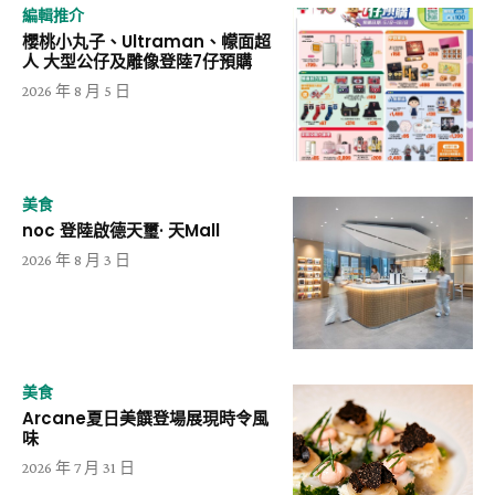
編輯推介
櫻桃小丸子、Ultraman、幪面超
人 大型公仔及雕像登陸7仔預購
2026 年 8 月 5 日
美食
noc 登陸啟德天璽· 天Mall
2026 年 8 月 3 日
美食
Arcane夏日美饌登場展現時令風
味
2026 年 7 月 31 日