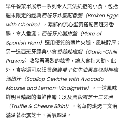
早午餐菜單展示一系列令人無法抗拒的小食，包括
週末限定的經典
西班牙炸蛋配香腸（Broken Eggs
with Chorizo）
，濃郁的流心蛋黃搭配西班牙香
腸，令人垂涎；
西班牙火腿拼盤（Plate of
Spanish Ham）
選用優質的薄片火腿，風味醇厚；
另一道西班牙經典小食
香蒜辣椒蝦（Garlic-Chilli
Prawns）
散發著濃烈的蒜香，讓人食指大動。此
外，食客還可以細嚐
醃鮮帶子佐牛油果慕絲與檸檬
油醋汁（Scallop Ceviche with Avocado
Mousse and Lemon-Vinaigrette）
，一道風味
鮮明且精緻的海鮮佳餚；以及
黑松露芝士三文治
（Truffle & Cheese Bikini）
，奢華的烘烤三文治
滿溢著松露芝士，香氣四溢。