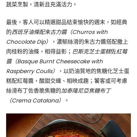
蔬菜烹製，清新且充滿活力。
最後，客人可以精選甜品結束愉快的週末，如經典
的
西班牙油條配朱古力醬（Churros with
Chocolate Dip）
，濃郁絲滑的朱古力醬搭配撒上
肉桂粉的油條，相得益彰；
巴斯克芝士蛋糕
佐
紅莓
醬（Basque Burnt Cheesecake with
Raspberry Coulis）
，以奶油質地的焦糖化芝士蛋
糕配紅莓醬，酸甜交織、相映成趣；饕客或可考慮
絲滑布丁佐香脆焦糖的
加泰隆尼亞焦糖布丁
（Crema Catalana）
。