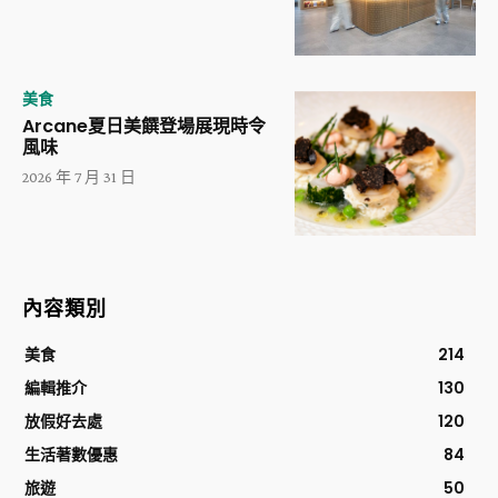
美食
Arcane夏日美饌登場展現時令
風味
2026 年 7 月 31 日
內容類別
美食
214
編輯推介
130
放假好去處
120
生活著數優惠
84
旅遊
50