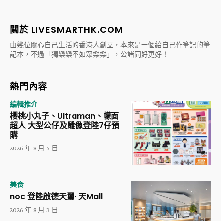
關於 LIVESMARTHK.COM
由幾位關心自己生活的香港人創立，本來是一個給自己作筆記的筆
記本，不過「獨樂樂不如眾樂樂」，公諸同好更好！
熱門內容
編輯推介
櫻桃小丸子、Ultraman、幪面
超人 大型公仔及雕像登陸7仔預
購
2026 年 8 月 5 日
美食
noc 登陸啟德天璽· 天Mall
2026 年 8 月 3 日