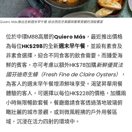
Quiero Más推出全新週末早午餐 結合西班牙美饌與奢華景觀的頂級饗宴
位於中環M88高層的
Quiero Más
，最近推出價格
為每位
HK$298
的全新
週末早午餐
，並設有素食及
非素食選擇，迎合不同食客的飲食需要。而鍾愛海
鮮的賓客，亦可考慮以額外HK$78加購
新鮮優質法
國芬迪奇生蠔（Fresh Fine de Claire Oysters）
，
為客人的週末早午餐增添鮮味享受。渴望昇華用餐
體驗的客人，可選擇以每位HK$228的價格，加購兩
小時無限暢飲套餐。餐廳邀請食客透過落地玻璃俯
瞰壯麗的城市景觀，或到微風輕拂的戶外用餐區
域，沉浸在活力四射的環境中。