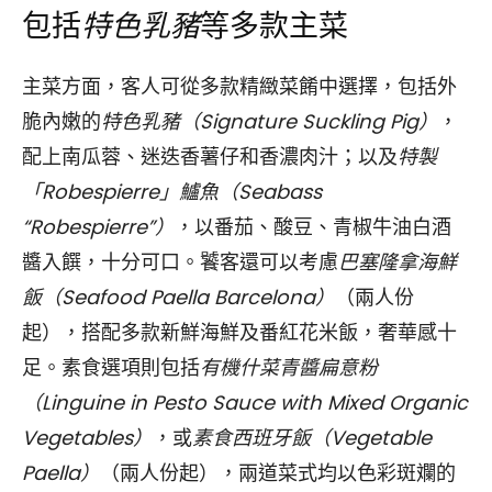
包括
特色乳豬
等多款主菜
主菜方面，客人可從多款精緻菜餚中選擇，包括外
脆內嫩的
特色乳豬（Signature Suckling Pig）
，
配上南瓜蓉、迷迭香薯仔和香濃肉汁；以及
特製
「Robespierre」鱸魚（Seabass
“Robespierre”）
，以番茄、酸豆、青椒牛油白酒
醬入饌，十分可口。饕客還可以考慮
巴塞隆拿海鮮
飯（Seafood Paella Barcelona）
（兩人份
起），搭配多款新鮮海鮮及番紅花米飯，奢華感十
足。素食選項則包括
有機什菜青醬扁意粉
（Linguine in Pesto Sauce with Mixed Organic
Vegetables）
，或
素食西班牙飯（Vegetable
Paella）
（兩人份起），兩道菜式均以色彩斑斕的