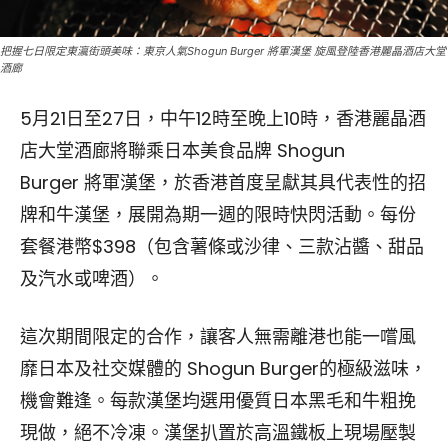
把握七日限定東瀛街頭美味：東京人氣Shogun Burger 將軍漢堡 旋風登陸香港麗晶酒店大堂
酒廊
5月21日至27日，中午12時至晚上10時，香港麗晶酒
店大堂酒廊將聯乘日本美食品牌 Shogun
Burger 將軍漢堡，於香港首度呈獻其具代表性的招
牌和牛漢堡，展開為期一週的限時快閃活動。每份
套餐港幣$398（包含薯條或沙律、三款沾醬、甜品
及汽水或啤酒）。
這次期間限定的合作，讓客人無需離港也能一嚐風
靡日本及社交媒體的 Shogun Burger的極級滋味，
機會難逢。每款漢堡均選用優質日本黑毛和牛粗挽
現做，絕不冷凍。漢堡扒置於高溫鐵板上現場壓製