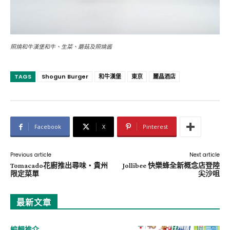
照燒和牛漢堡和牛、生菜、蘑菇及照燒酱
TAGS
Shogun Burger
和牛漢堡
東京
麗晶酒店
Facebook
X
Pinterest
Previous article
Next article
Tomacado花廚推出尋味・貴州
Jollibee 快樂蜂全新概念店登陸
限定菜單
尖沙咀
最新文章
編輯推介