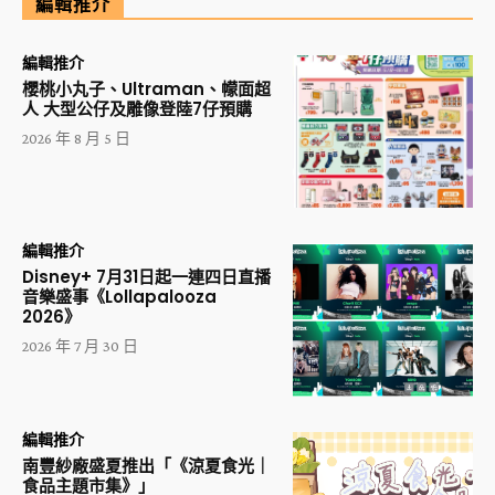
編輯推介
編輯推介
櫻桃小丸子、Ultraman、幪面超
人 大型公仔及雕像登陸7仔預購
2026 年 8 月 5 日
編輯推介
Disney+ 7月31日起一連四日直播
音樂盛事《Lollapalooza
2026》
2026 年 7 月 30 日
編輯推介
南豐紗廠盛夏推出「《涼夏食光｜
食品主題市集》」