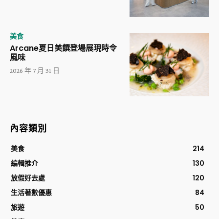
美食
Arcane夏日美饌登場展現時令
風味
2026 年 7 月 31 日
內容類別
美食
214
編輯推介
130
放假好去處
120
生活著數優惠
84
旅遊
50