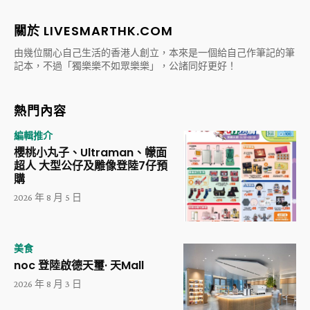
關於 LIVESMARTHK.COM
由幾位關心自己生活的香港人創立，本來是一個給自己作筆記的筆
記本，不過「獨樂樂不如眾樂樂」，公諸同好更好！
熱門內容
編輯推介
櫻桃小丸子、Ultraman、幪面
超人 大型公仔及雕像登陸7仔預
購
2026 年 8 月 5 日
美食
noc 登陸啟德天璽· 天Mall
2026 年 8 月 3 日