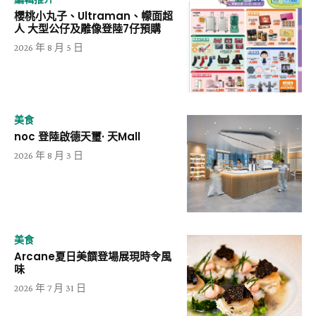
櫻桃小丸子、Ultraman、幪面超
人 大型公仔及雕像登陸7仔預購
2026 年 8 月 5 日
美食
noc 登陸啟德天璽· 天Mall
2026 年 8 月 3 日
美食
Arcane夏日美饌登場展現時令風
味
2026 年 7 月 31 日