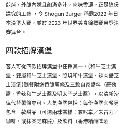
煎烤，外脆內嫩且飽滿多汁，肉味香濃。正是這份
講究的工藝 ，令 Shogun Burger 稱霸2022 年日
本漢堡大賽，並於 2023 年世界美食錦標賽榮登決
賽舞台。
四款招牌漢堡
客人可從四款招牌漢堡中任擇其一，(和牛芝士漢
堡、雙層和牛芝士漢堡、照燒和牛漢堡、辣肉醬芝
士漢堡)隨餐附送香脆薯條及三款自家醬料（羅勒
醬、香辣和牛芝士醬及明太子芝士醬），以清新沙
律代替薯條亦可。人氣漢堡包括：每份漢堡套餐另
包含一款甜品（可選兩球雪糕：雲呢拿／朱古力／
咖啡，或抹茶芝麻撻）及飲料（香港精釀啤酒