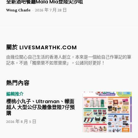
全新酒吧餐廳Mala Mia登陸尖沙咀
Wong Charle
-
2026 年 7 月 28 日
關於 LIVESMARTHK.COM
由幾位關心自己生活的香港人創立，本來是一個給自己作筆記的筆
記本，不過「獨樂樂不如眾樂樂」，公諸同好更好！
熱門內容
編輯推介
櫻桃小丸子、Ultraman、幪面
超人 大型公仔及雕像登陸7仔預
購
2026 年 8 月 5 日