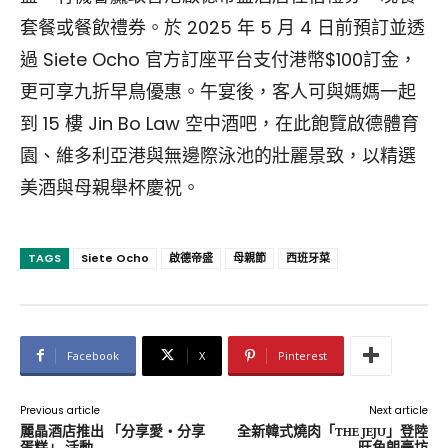
套餐或餐飲禮券。於 2025 年 5 月 4 日前預訂並透
過 Siete Ocho 官方訂座平台支付港幣$100訂金，
更可享九折早鳥優惠。午宴後，客人可與媽媽一起
到 15 樓 Jin Bo Law 空中酒吧，在此飽覽啟德體育
園、維多利亞港與無邊際泳池的壯麗景致，以精選
美酒與母親舉杯慶祝。
TAGS
Siete Ocho
啟德帝盛
母親節
西班牙菜
Facebook
X
Pinterest
Previous article
Next article
麗晶酒店推出 「分享愛・分享
全新韓式燒肉「THE JEJU」登陸
蛋糕」 活動
旺角朗豪坊