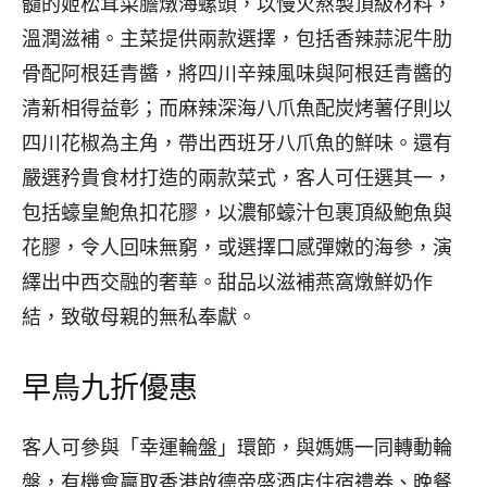
髓的姬松茸菜膽燉海螺頭，以慢火熬製頂級材料，
溫潤滋補。主菜提供兩款選擇，包括香辣蒜泥牛肋
骨配阿根廷青醬，將四川辛辣風味與阿根廷青醬的
清新相得益彰；而麻辣深海八爪魚配炭烤薯仔則以
四川花椒為主角，帶出西班牙八爪魚的鮮味。還有
嚴選矜貴食材打造的兩款菜式，客人可任選其一，
包括蠔皇鮑魚扣花膠，以濃郁蠔汁包裹頂級鮑魚與
花膠，令人回味無窮，或選擇口感彈嫩的海參，演
繹出中西交融的奢華。甜品以滋補燕窩燉鮮奶作
結，致敬母親的無私奉獻。
早鳥九折優惠
客人可參與「幸運輪盤」環節，與媽媽一同轉動輪
盤，有機會贏取香港啟德帝盛酒店住宿禮券、晚餐