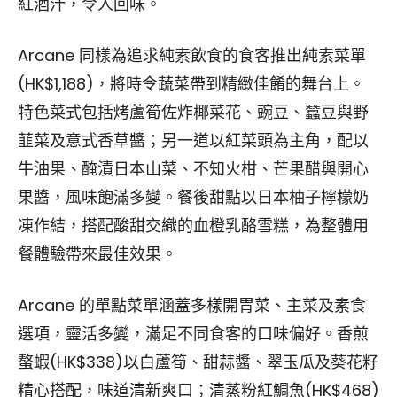
紅酒汁，令人回味。
Arcane 同樣為追求純素飲食的食客推出純素菜單
(HK$1,188)，將時令蔬菜帶到精緻佳餚的舞台上。
特色菜式包括烤蘆筍佐炸椰菜花、豌豆、蠶豆與野
韮菜及意式香草醬；另一道以紅菜頭為主角，配以
牛油果、醃漬日本山菜、不知火柑、芒果醋與開心
果醬，風味飽滿多變。餐後甜點以日本柚子檸檬奶
凍作結，搭配酸甜交織的血橙乳酪雪糕，為整體用
餐體驗帶來最佳效果。
Arcane 的單點菜單涵蓋多樣開胃菜、主菜及素食
選項，靈活多變，滿足不同食客的口味偏好。香煎
螯蝦(HK$338)以白蘆筍、甜蒜醬、翠玉瓜及葵花籽
精心搭配，味道清新爽口；清蒸粉紅鯛魚(HK$468)