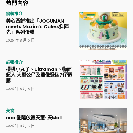
熱門內容
編輯推介
美心西餅推出「JOGUMAN
meets Maxim’s Cakes抖陣
先」系列蛋糕
2026 年 8 月 5 日
編輯推介
櫻桃小丸子、Ultraman、幪面
超人 大型公仔及雕像登陸7仔預
購
2026 年 8 月 5 日
美食
noc 登陸啟德天璽· 天Mall
2026 年 8 月 3 日