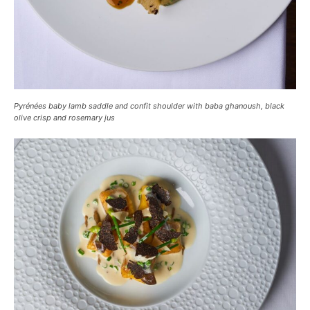
Pyrénées baby lamb saddle and confit shoulder with baba ghanoush, black
olive crisp and rosemary jus