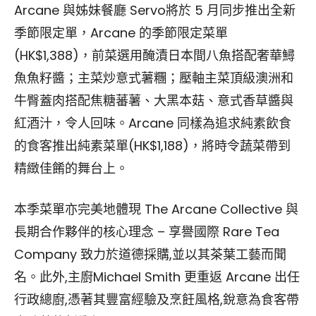
Arcane 與姊妹餐廳 Servo將於 5 月同步推出全新
季節限定單，Arcane 的季節限定菜單
(HK$1,388)，前菜選用醃漬日本間八魚搭配奢華鱘
魚魚籽醬；主菜炒意式薯糰；壓軸主菜頂級澳洲和
牛臀蓋肉搭配焦糖蕃薯、大黑本菇、意式香草醬與
紅酒汁，令人回味。Arcane 同樣為追求純素飲食
的食客推出純素菜單(HK$1,188)，將時令蔬菜帶到
精緻佳餚的舞台上。
本季菜單亦完美地體現 The Arcane Collective 與
長期合作夥伴的核心理念 – 享譽國際 Rare Tea
Company 致力於道德採購,並以其茶葉工藝而聞
名。此外,主廚Michael Smith 更重返 Arcane 出任
行政總廚,憑著其豐富經驗及烹飪風格,銳意為食客帶