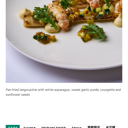
Pan fried langoustine with white asparagus, sweet garlic purée, courgette and
sunflower seeds
TAGS
Arcane
Michael Smith
Servo
季節限定
米芝蓮