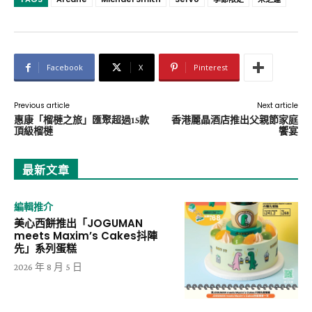
Facebook
X
Pinterest
Previous article
Next article
惠康「榴槤之旅」匯聚超過15款
香港麗晶酒店推出父親節家庭
頂級榴槤
饗宴
最新文章
編輯推介
美心西餅推出「JOGUMAN
meets Maxim’s Cakes抖陣
先」系列蛋糕
2026 年 8 月 5 日