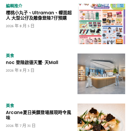
編輯推介
櫻桃小丸子、Ultraman、幪面超
人 大型公仔及雕像登陸7仔預購
2026 年 8 月 5 日
美食
noc 登陸啟德天璽· 天Mall
2026 年 8 月 3 日
美食
Arcane夏日美饌登場展現時令風
味
2026 年 7 月 31 日