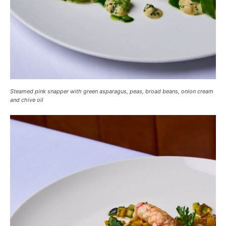
Steamed pink snapper with green asparagus, peas, broad beans, onion cream
and chive oil