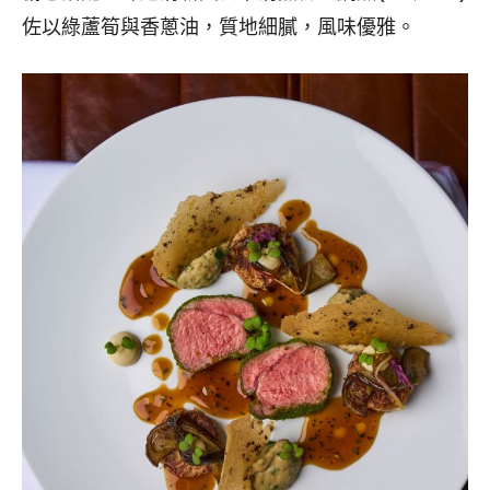
佐以綠蘆筍與香蔥油，質地細膩，風味優雅。