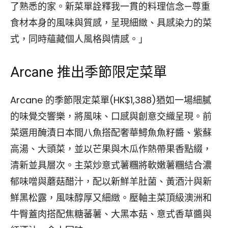
了熟悉的家。新菜單詮釋我一貫的料理信念—尊重
食材本身的風味與質感，呈現細緻、具感染力的菜
式，同時蘊藏個人風格與情感。」
Arcane 推出季節限定菜單
Arcane 的季節限定菜單(HK$1,388)猶如一場細膩
的味覺交響樂，將風味、口感與創意交織呈現。前
菜選用醃漬日本間八魚搭配奢華鱘魚魚籽醬、紫蘇
高湯、大頭菜，並以芒果與木瓜作熱帶果香點綴，
清新並具層次。主菜炒意式薯糰將軟嫩薯糰結合濃
郁味噌與蘑菇醋汁，配以新鮮羊肚菌、黃酒汁與新
鮮黑松露，風味醇厚又細緻。壓軸主菜頂級澳洲和
牛臀蓋肉搭配焦糖蕃薯、大黑本菇、意式香草醬與