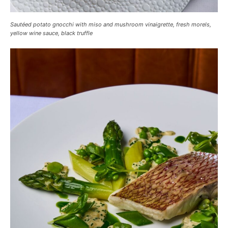
Sautéed potato gnocchi with miso and mushroom vinaigrette, fresh morels,
yellow wine sauce, black truffle