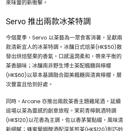
來味蕾的新衝擊。
Servo 推出兩款冰茶特調
今個夏季，Servo 以茶藝為一眾食客消暑，呈獻兩
款清新宜人的冰茶特調。冰釀日式焙茶(HK$50)散
發出烘焙堅果的香氣，口感溫潤柔和，帶來平衡的
茶香韻味；冰釀南非野生博士茶配楓糖與檸檬
(HK$60)以草本基調融合甜美楓糖與清爽檸檬，層
次豐富且恰到好處。
同時，Arcane 亦推出兩款茶香主題雞尾酒，延續
這場以茶為靈感的創意旅程。茉莉青檸氈酒特調
(HK$120)以花香為主調，佐以香茅葉點綴，風味清
新細膩；蜂蜜蘭姆酸酒配深蒸煎茶(HK$120)則巧妙