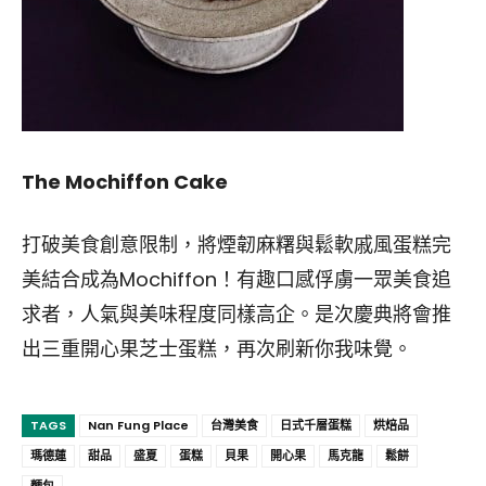
The Mochiffon Cake
打破美食創意限制，將煙韌麻糬與鬆軟戚風蛋糕完
美結合成為Mochiffon！有趣口感俘虜一眾美食追
求者，人氣與美味程度同樣高企。是次慶典將會推
出三重開心果芝士蛋糕，再次刷新你我味覺。
TAGS
Nan Fung Place
台灣美食
日式千層蛋糕
烘焙品
瑪德蓮
甜品
盛夏
蛋糕
貝果
開心果
馬克龍
鬆餅