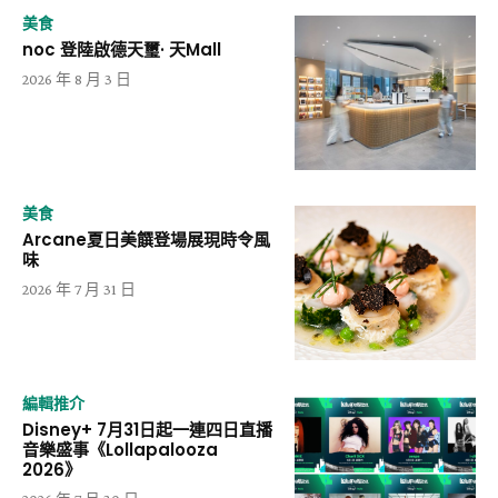
美食
noc 登陸啟德天璽· 天Mall
2026 年 8 月 3 日
美食
Arcane夏日美饌登場展現時令風
味
2026 年 7 月 31 日
編輯推介
Disney+ 7月31日起一連四日直播
音樂盛事《Lollapalooza
2026》