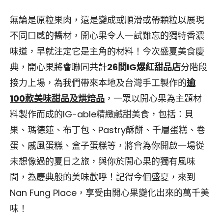
無論是原粒果肉，還是變成或順滑或帶顆粒以展現
不同口感的醬材，開心果令人一試難忘的獨特香濃
味道，早就注定它是主角的材料！今次盛夏美食慶
典，開心果將會聯同共計
26間IG爆紅甜品店
分階段
接力上場，為我們帶來本地及台灣手工製作的
逾
100款美味甜品及烘焙品
，一眾以開心果為主題材
料製作而成的IG-able精緻鹹甜美食，包括：貝
果、瑪德蓮、布丁包、Pastry酥餅、千層蛋糕、卷
蛋、戚風蛋糕、盒子蛋糕等，將會為你開啟一場從
未想像過的夏日之旅，與你於開心果的獨有風味
間，為慶典般的美味歡呼！記得今個盛夏，來到
Nan Fung Place，享受由開心果變化出來的萬千美
味！