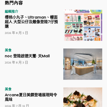
熱門內容
編輯推介
櫻桃小丸子、Ultraman、幪面
超人 大型公仔及雕像登陸7仔預
購
2026 年 8 月 5 日
美食
noc 登陸啟德天璽· 天Mall
2026 年 8 月 3 日
美食
Arcane夏日美饌登場展現時令
風味
2026 年 7 月 31 日