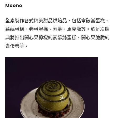
Moono
全素製作各式精美甜品烘焙品，包括拿破崙蛋糕、
慕絲蛋糕、卷蛋蛋榚、素撻、馬克龍等。於是次慶
典將推出開心果檸檬純素慕絲蛋糕、開心果脆脆純
素蛋卷等。