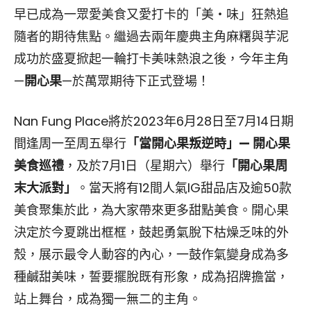
早已成為一眾愛美食又愛打卡的「美‧味」狂熱追
隨者的期待焦點。繼過去兩年慶典主角麻糬與芋泥
成功於盛夏掀起一輪打卡美味熱浪之後，今年主角
—
開心果
—於萬眾期待下正式登場！
Nan Fung Place將於2023年6月28日至7月14日期
間逢周一至周五舉行
「當開心果叛逆時」— 開心果
美食巡禮
，及於7月1日（星期六）舉行
「開心果周
末大派對」
。當天將有12間人氣IG甜品店及逾50款
美食聚集於此，為大家帶來更多甜點美食。開心果
決定於今夏跳出框框，鼓起勇氣脫下枯燥乏味的外
殼，展示最令人動容的內心，一鼓作氣變身成為多
種鹹甜美味，誓要擺脫既有形象，成為招牌擔當，
站上舞台，成為獨一無二的主角。