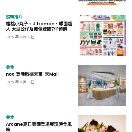
編輯推介
櫻桃小丸子、Ultraman、幪面超
人 大型公仔及雕像登陸7仔預購
2026 年 8 月 5 日
美食
noc 登陸啟德天璽· 天Mall
2026 年 8 月 3 日
美食
Arcane夏日美饌登場展現時令風
味