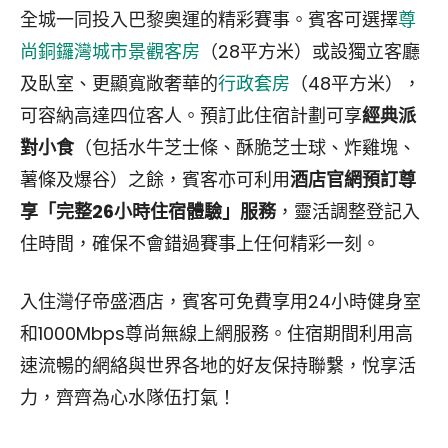
全城一同投入巴黎奧運的精彩賽事。賓客可選擇
尊
尚銅鑼灣城市景觀客房
（28平方米）或設獨立客廳
及臥室、更顯寬敞奢華的
行政套房
（48平方米），
可容納高達四位客人。預訂此住宿計劃可享
經典派
對小食
（包括水牛芝士條、酥脆芝士球、炸雞塊、
薯條及爆谷）之餘，賓客亦可利用
酒店官網預訂尊
享「完整
26
小時住宿體驗」服務
，靈活調整登記入
住時間，確保不會錯過賽事上任何精彩一刻。
入住灣仔帝盛酒店，賓客可免費享用24小時健身室
和1000Mbps尊尚無線上網服務。住宿期間利用高
速流暢的網絡與世界各地的好友保持聯繫，悅享活
力，齊齊為心水隊伍打氣！