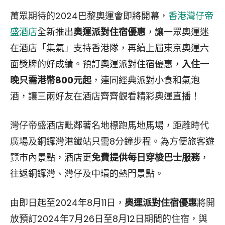
萬眾期待的2024巴黎奧運會即將開幕，
香港灣仔帝
盛酒店
全新推出
奧運派對住宿優惠
，讓一眾奧運迷
在酒店「集氣」支持香港隊，再續上屆東京奧運六
面獎牌的好成績。預訂奧運派對住宿優惠，
入住一
晚只需港幣800元起
，連同經典派對小食和氣泡
酒，讓三兩好友在酒店齊齊觀看精彩奧運直播！
灣仔帝盛酒店毗鄰著名地標跑馬地馬場，距離時代
廣場及銅鑼灣港鐵站只需8分鐘步程。為方便旅客遊
覽市內景點，酒店更
免費提供每日穿梭巴士服務
，
往返銅鑼灣、灣仔及中環的熱門景點。
由即日起至2024年8月11日，
奧運派對住宿優惠
將開
放預訂2024年7月26日至8月12日期間的住宿，與