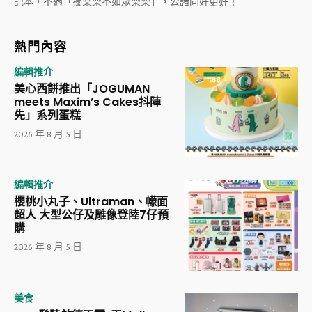
記本，不過「獨樂樂不如眾樂樂」，公諸同好更好！
熱門內容
編輯推介
美心西餅推出「JOGUMAN
meets Maxim’s Cakes抖陣
先」系列蛋糕
2026 年 8 月 5 日
編輯推介
櫻桃小丸子、Ultraman、幪面
超人 大型公仔及雕像登陸7仔預
購
2026 年 8 月 5 日
美食