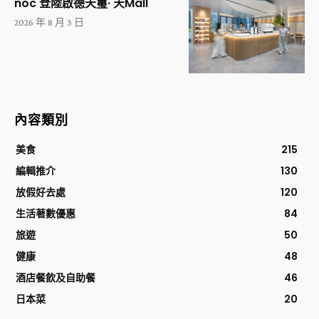
noc 登陸啟德天璽· 天Mall
2026 年 8 月 3 日
內容類別
美食
215
編輯推介
130
放假好去處
120
生活著數優惠
84
旅遊
50
健康
48
酒店餐飲及自助餐
46
日本菜
20