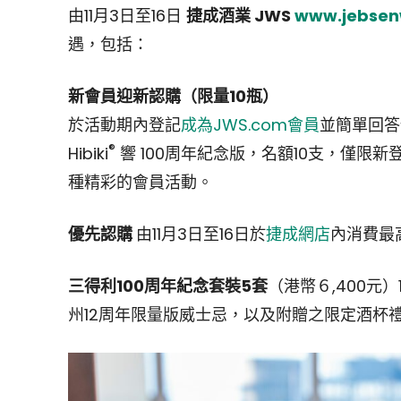
由11月3日至16日
捷成酒業 JWS
www.jebsen
遇，包括：
新會員迎新認購（限量10瓶）
於活動期內登記
成為JWS.com會員
並簡單回答
®
Hibiki
響 100周年紀念版，名額10支，僅限
種精彩的會員活動。
優先認購
由11月3日至16日於
捷成網店
內消費最
三得利100周年紀念套裝5套
（港幣６,400元）
州12周年限量版威士忌，以及附贈之限定酒杯禮盒