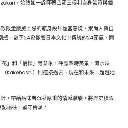
zukuri，始終如一詮釋著凸顯三得利自身氣質與個
之作：此款限量版威士忌的瓶身設計極富意境，崇尚人與自
割瓶，數字24象徵著日本文化中傳統的24節氣，同
「花」和「橋樑」等意象，呼應四時美景，流水映
Kakehashi）則連接過去、現在和未來，超越地
過瓶身設計，帶給品味者沉著厚重的情感體驗，將歷史積澱
銘記過往，堅守傳承。