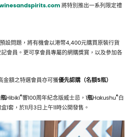
winesandspirits.com
將特別推出一系列限定禮
預設問題，將有機會以港幣4,400元購買原裝行貨
新登記會員。更可享會員專屬的網購獎賞，以及參加各
高金額之特選會員亦可獲
優先認購（名額5瓶）
®
®
1
瓶
Hibiki
響100周年紀念版威士忌，1
瓶
Hakushu
白
1套，於11月3日上午11時公開發售。