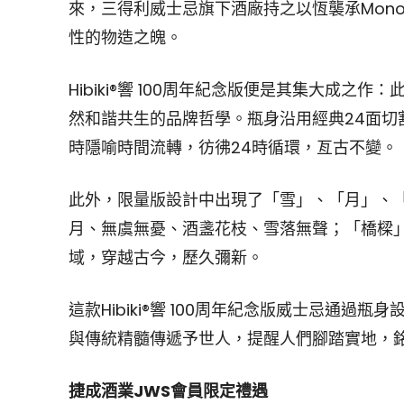
來，三得利威士忌旗下酒廠持之以恆襲承Mono
性的物造之魄。
Hibiki®響 100周年紀念版便是其集大成
然和諧共生的品牌哲學。瓶身沿用經典24面切
時隱喻時間流轉，彷彿24時循環，亙古不變。
此外，限量版設計中出現了「雪」、「月」、
月、無虞無憂、酒盞花枝、雪落無聲；「橋樑」（
域，穿越古今，歷久彌新。
這款Hibiki®響 100周年紀念版威士忌通
與傳統精髓傳遞予世人，提醒人們腳踏實地，
捷成酒業JWS會員限定禮遇