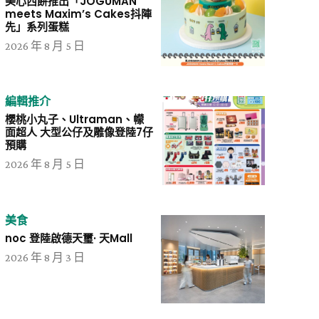
美心西餅推出「JOGUMAN
meets Maxim’s Cakes抖陣
先」系列蛋糕
2026 年 8 月 5 日
編輯推介
櫻桃小丸子、Ultraman、幪
面超人 大型公仔及雕像登陸7仔
預購
2026 年 8 月 5 日
美食
noc 登陸啟德天璽· 天Mall
2026 年 8 月 3 日