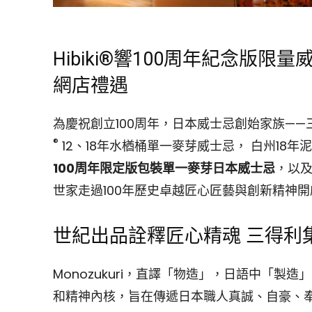
Hibiki®響100周年紀念版限
網店禮遇
為慶祝創立100周年，日本威士忌創始家族—
®
12、18年水楢桶單一麥芽威士忌， 白州18
100周年限定版包裝單一麥芽日本威士忌
，以
世家走過100年歷史卓越匠心匠藝與創新精神
世紀出品詮釋匠心精魂 三得利
Monozukuri，直譯「物造」，日語中「
和精神內核，旨在傳遞日本職人真誠、自豪、