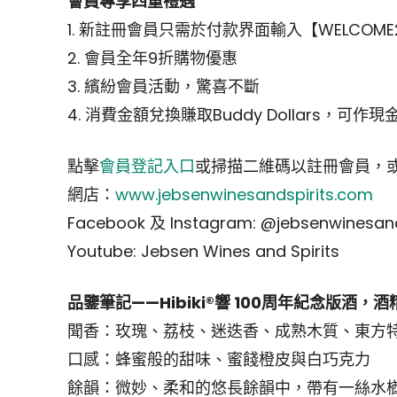
會員專享四重禮遇
1. 新註冊會員只需於付款界面輸入【WELCO
2. 會員全年9折購物優惠
3. 繽紛會員活動，驚喜不斷
4. 消費金額兌換賺取Buddy Dollars，可作
點擊
會員登記入口
或掃描二維碼以註冊會員，
網店：
www.jebsenwinesandspirits.com
Facebook 及 Instagram: @jebsenwinesand
Youtube: Jebsen Wines and Spirits
品鑒筆記——Hibiki®響 100周年紀念版酒，酒
聞香：玫瑰、荔枝、迷迭香、成熟木質、東方
口感：蜂蜜般的甜味、蜜餞橙皮與白巧克力
餘韻：微妙、柔和的悠長餘韻中，帶有一絲水