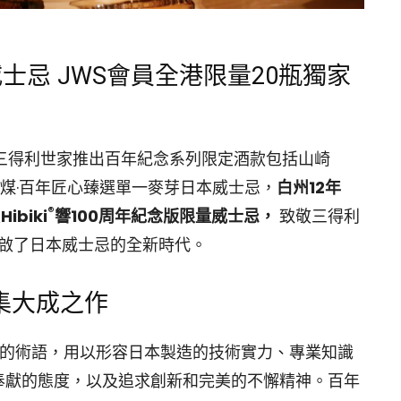
量威士忌 JWS會員全港限量20瓶獨家
—三得利世家推出百年紀念系列限定酒款包括山崎
年泥煤·百年匠心臻選單一麥芽日本威士忌，
白州12年
®
及
Hibiki
響100周年紀念版限量威士忌，
致敬三得利
開啟了日本威士忌的全新時代。
集大成之作
製造」的術語，用以形容日本製造的技術實力、專業知識
奉獻的態度，以及追求創新和完美的不懈精神。百年