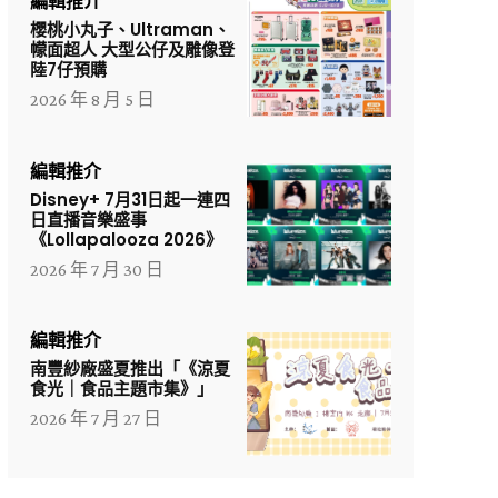
編輯推介
櫻桃小丸子、Ultraman、
幪面超人 大型公仔及雕像登
陸7仔預購
2026 年 8 月 5 日
編輯推介
Disney+ 7月31日起一連四
日直播音樂盛事
《Lollapalooza 2026》
2026 年 7 月 30 日
編輯推介
南豐紗廠盛夏推出「《涼夏
食光｜食品主題市集》」
2026 年 7 月 27 日