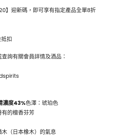
ME20】迎新碼，即可享有指定產品全單8折
現金抵扣
或查詢有關會員詳情及酒品：
spirits
精濃度43%
色澤：琥珀色
特有的檀香芬芳
楢木（日本橡木）的氣息