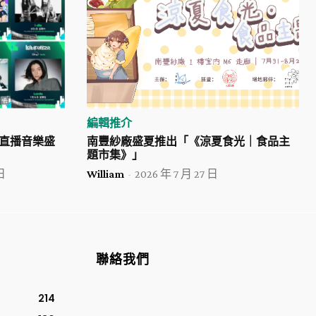
編輯推介
四日直播音樂盛
南豐紗廠盛夏推出「《涼夏食光｜食品主
題市集》」
日
William
-
2026 年 7 月 27 日
聯絡我們
214