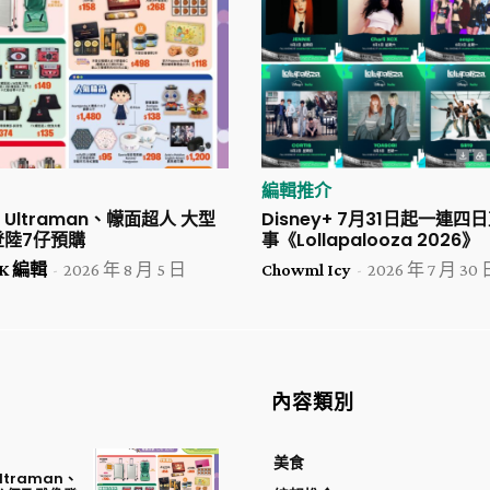
編輯推介
ltraman、幪面超人 大型
Disney+ 7月31日起一連
登陸7仔預購
事《Lollapalooza 2026》
 HK 編輯
-
2026 年 8 月 5 日
Chowml Icy
-
2026 年 7 月 30 
內容類別
美食
traman、