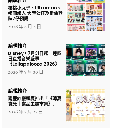
編輯推介
櫻桃小丸子、Ultraman、
幪面超人 大型公仔及雕像登
陸7仔預購
2026 年 8 月 5 日
編輯推介
Disney+ 7月31日起一連四
日直播音樂盛事
《Lollapalooza 2026》
2026 年 7 月 30 日
編輯推介
南豐紗廠盛夏推出「《涼夏
食光｜食品主題市集》」
2026 年 7 月 27 日