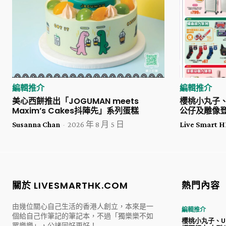
編輯推介
編輯推介
美心西餅推出「JOGUMAN meets
櫻桃小丸子、U
Maxim’s Cakes抖陣先」系列蛋糕
公仔及雕像
Susanna Chan
-
2026 年 8 月 5 日
Live Smart
關於 LIVESMARTHK.COM
熱門內容
由幾位關心自己生活的香港人創立，本來是一
編輯推介
個給自己作筆記的筆記本，不過「獨樂樂不如
櫻桃小丸子、Ul
眾樂樂」，公諸同好更好！