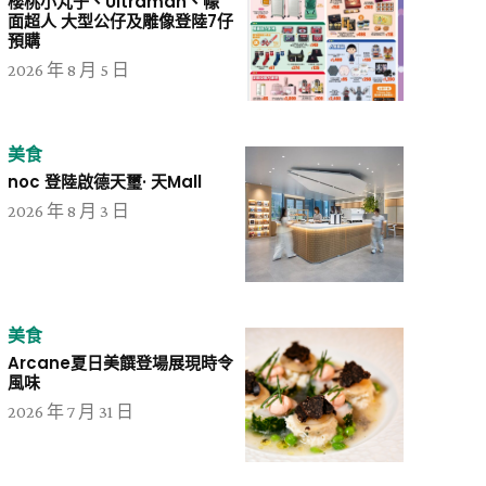
櫻桃小丸子、Ultraman、幪
面超人 大型公仔及雕像登陸7仔
預購
2026 年 8 月 5 日
美食
noc 登陸啟德天璽· 天Mall
2026 年 8 月 3 日
美食
Arcane夏日美饌登場展現時令
風味
2026 年 7 月 31 日