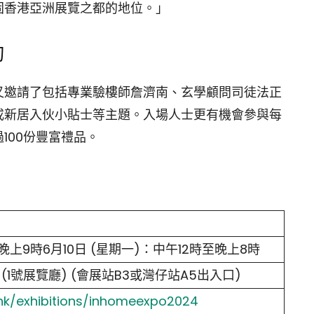
固香港亞洲展覽之都的地位。」
詢
又邀請了包括專業驗樓師詹濟南、玄學顧問司徒法正
或新居入伙小貼士等主題。入場人士更有機會參與每
100份豐富禮品。
晚上9時6月10日 (星期一)：中午12時至晚上8時
1號展覽廳) (會展站B3或灣仔站A5出入口)
.hk/exhibitions/inhomeexpo2024