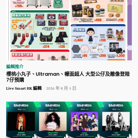
編輯推介
櫻桃小丸子、Ultraman、幪面超人 大型公仔及雕像登陸
7仔預購
Live Smart HK 編輯
-
2026 年 8 月 5 日