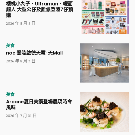
櫻桃小丸子、Ultraman、幪面
超人 大型公仔及雕像登陸7仔預
購
2026 年 8 月 5 日
美食
noc 登陸啟德天璽· 天Mall
2026 年 8 月 3 日
美食
Arcane夏日美饌登場展現時令
風味
2026 年 7 月 31 日