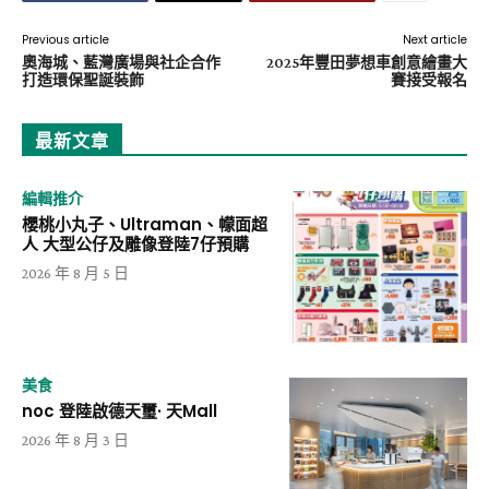
Previous article
Next article
奧海城、藍灣廣場與社企合作
2025年豐田夢想車創意繪畫大
打造環保聖誕裝飾
賽接受報名
最新文章
編輯推介
櫻桃小丸子、Ultraman、幪面超
人 大型公仔及雕像登陸7仔預購
2026 年 8 月 5 日
美食
noc 登陸啟德天璽· 天Mall
2026 年 8 月 3 日