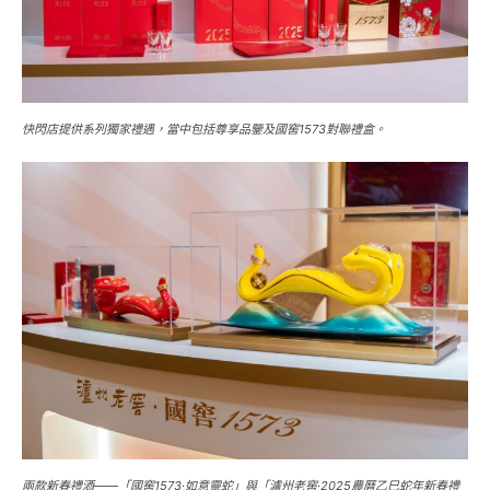
快閃店提供系列獨家禮遇，當中包括尊享品鑒及國窖1573對聯禮盒。
兩款新春禮酒——「國窖1573·如意靈蛇」與「瀘州老窖·2025農曆乙巳蛇年新春禮