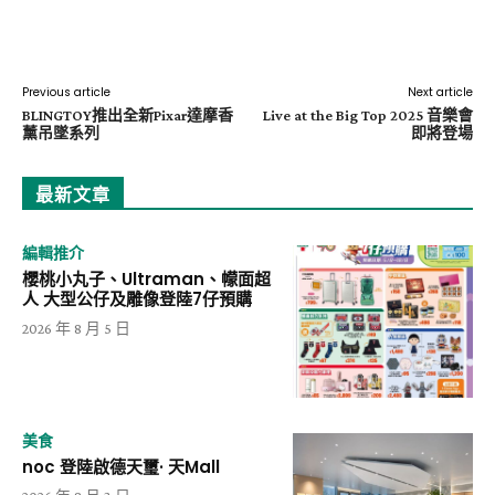
Facebook
X
Pinterest
Previous article
Next article
BLINGTOY推出全新Pixar達摩香
Live at the Big Top 2025 音樂會
薰吊墜系列
即將登場
最新文章
編輯推介
櫻桃小丸子、Ultraman、幪面超
人 大型公仔及雕像登陸7仔預購
2026 年 8 月 5 日
美食
noc 登陸啟德天璽· 天Mall