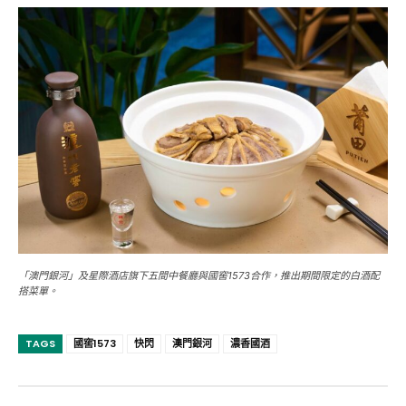
「澳門銀河」及星際酒店旗下五間中餐廳與國窖1573合作，推出期間限定的白酒配
搭菜單。
TAGS
國窖1573
快閃
澳門銀河
濃香國酒