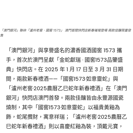
「澳門銀河」聯袂「瀘州老窖．國窖 1573」 澳門首間快閃店新春璀璨登場 兩款佳釀限量發
售
「澳門銀河」與享譽盛名的濃香國酒國窖 1573 攜
手，首次於澳門呈獻「金蛇獻瑞 · 國窖1573品鑒盛
典」快閃店。在 2025 年 1 月 17 日至 3 月 31 日期
間，兩款新春禮酒——「國窖1573·如意靈蛇」與
「瀘州老窖·2025農曆乙巳蛇年新春禮酒」在「澳門
銀河」快閃店澳門首發。兩款佳釀皆由永豐源國瓷
燒制，其中「國窖1573·如意靈蛇」以福貴黃釉為
飾，蛇尾攬財，寓意祥瑞；「瀘州老窖·2025農曆乙
巳蛇年新春禮酒」則以喜慶紅釉為裝，頂戴元寶，