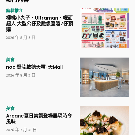
編輯推介
櫻桃小丸子、Ultraman、幪面
超人 大型公仔及雕像登陸7仔預
購
2026 年 8 月 5 日
美食
noc 登陸啟德天璽· 天Mall
2026 年 8 月 3 日
美食
Arcane夏日美饌登場展現時令
風味
2026 年 7 月 31 日