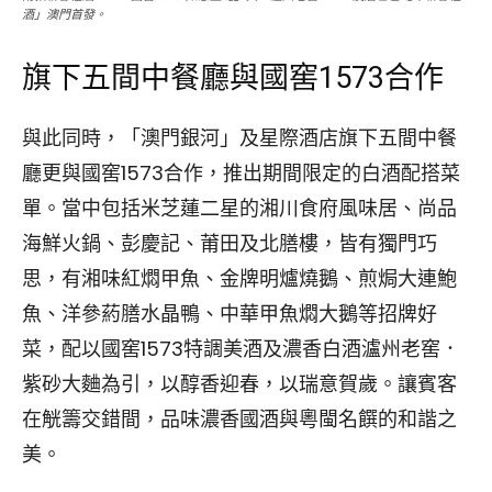
酒」澳門首發。
旗下五間中餐廳與國窖1573合作
與此同時，「澳門銀河」及星際酒店旗下五間中餐
廳更與國窖1573合作，推出期間限定的白酒配搭菜
單。當中包括米芝蓮二星的湘川食府風味居、尚品
海鮮火鍋、彭慶記、莆田及北膳樓，皆有獨門巧
思，有湘味紅燜甲魚、金牌明爐燒鵝、煎焗大連鮑
魚、洋參葯膳水晶鴨、中華甲魚燜大鵝等招牌好
菜，配以國窖1573特調美酒及濃香白酒瀘州老窖．
紫砂大麯為引，以醇香迎春，以瑞意賀歲。讓賓客
在觥籌交錯間，品味濃香國酒與粵閩名饌的和諧之
美。