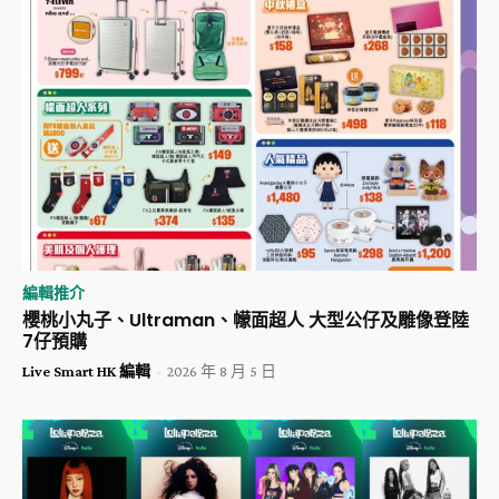
編輯推介
櫻桃小丸子、Ultraman、幪面超人 大型公仔及雕像登陸
7仔預購
Live Smart HK 編輯
-
2026 年 8 月 5 日