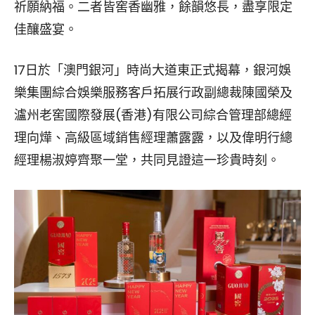
祈願納福。二者皆窖香幽雅，餘韻悠長，盡享限定
佳釀盛宴。
17日於「澳門銀河」時尚大道東正式揭幕，銀河娛
樂集團綜合娛樂服務客戶拓展行政副總裁陳國榮及
瀘州老窖國際發展(香港)有限公司綜合管理部總經
理向燁、高級區域銷售經理蕭露露，以及偉明行總
經理楊淑婷齊聚一堂，共同見證這一珍貴時刻。