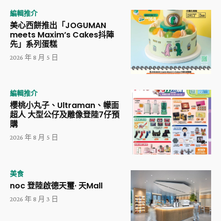
編輯推介
美心西餅推出「JOGUMAN
meets Maxim’s Cakes抖陣
先」系列蛋糕
2026 年 8 月 5 日
編輯推介
櫻桃小丸子、Ultraman、幪面
超人 大型公仔及雕像登陸7仔預
購
2026 年 8 月 5 日
美食
noc 登陸啟德天璽· 天Mall
2026 年 8 月 3 日