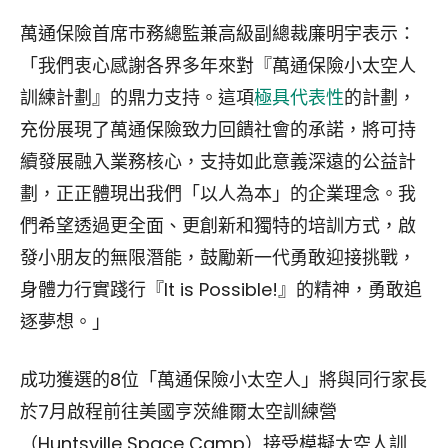
萬通保險首席巿務總監兼高級副總裁廉明宇表示：
「我們衷心感謝各界多年來對『萬通保險小太空人
訓練計劃』的鼎力支持。這項
極具代表性
的計劃，
充份展現了萬通保險致力回饋社會的承諾，將可持
續發展融入業務核心，支持如此意義深遠的公益計
劃，正正體現出我們「以人為本」的企業理念。我
們希望透過更全面、更創新和獨特的培訓方式，啟
發小朋友的無限潛能，鼓勵新一代勇敢迎接挑戰，
身體力行實踐行『It is Possible!』的精神，勇敢追
逐夢想。」
成功獲選的8位「萬通保險小太空人」將與同行家長
於7月啟程前往美國亨茨維爾太空訓練營
（Huntsville Space Camp）接受模擬太空人訓