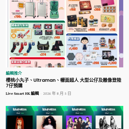
編輯推介
櫻桃小丸子、Ultraman、幪面超人 大型公仔及雕像登陸
7仔預購
Live Smart HK 編輯
-
2026 年 8 月 5 日