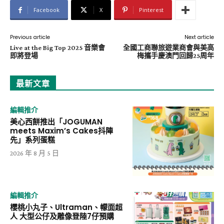
Facebook
X
Pinterest
Previous article
Next article
Live at the Big Top 2025 音樂會
全國工商聯旅遊業商會與美高
即將登場
梅攜手慶澳門回歸25周年
最新文章
編輯推介
美心西餅推出「JOGUMAN
meets Maxim’s Cakes抖陣
先」系列蛋糕
2026 年 8 月 5 日
編輯推介
櫻桃小丸子、Ultraman、幪面超
人 大型公仔及雕像登陸7仔預購