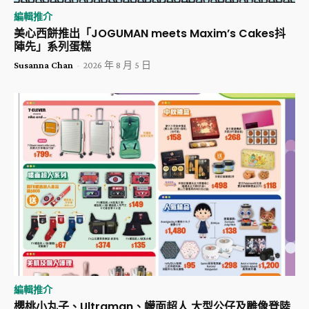
編輯推介
美心西餅推出「JOGUMAN meets Maxim’s Cakes抖
陣先」系列蛋糕
Susanna Chan
-
2026 年 8 月 5 日
編輯推介
櫻桃小丸子、Ultraman、幪面超人 大型公仔及雕像登陸