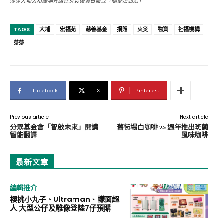
莎莎大埔太和廣場分店在火災後翌日設立「關愛加油站」
TAGS
大埔
宏福苑
慈善基金
捐贈
火災
物資
社福機構
莎莎
Facebook
X
Pinterest
Previous article
Next article
分眾基金會「智啟未來」開講
舊街場白咖啡 25 週年推出斑蘭
智能翻譯
風味咖啡
最新文章
編輯推介
櫻桃小丸子、Ultraman、幪面超
人 大型公仔及雕像登陸7仔預購