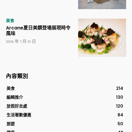
美食
Arcane夏日美饌登場展現時令
風味
2026 年 7 月 31 日
內容類別
美食
214
編輯推介
130
放假好去處
120
生活著數優惠
84
旅遊
50