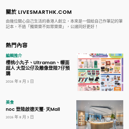
關於 LIVESMARTHK.COM
由幾位關心自己生活的香港人創立，本來是一個給自己作筆記的筆
記本，不過「獨樂樂不如眾樂樂」，公諸同好更好！
熱門內容
編輯推介
櫻桃小丸子、Ultraman、幪面
超人 大型公仔及雕像登陸7仔預
購
2026 年 8 月 5 日
美食
noc 登陸啟德天璽· 天Mall
2026 年 8 月 3 日