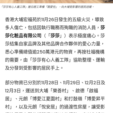
「莎莎有心人義工隊」連日趕工準備「關愛包」，向大埔受影響的居民送暖。
香港大埔宏福苑於11月26日發生的五級火災，導致
多人傷亡，包括因執行職務而殉職的消防人員，
莎
莎化粧品有限公司
（「
莎莎
」）表示極度痛心。莎
莎結集自家品牌及其他品牌合作夥伴的愛心力量，
悉心準備總值逾250萬港元的物資，再按社福機構
的需要，由「莎莎有心人義工隊」協助整理、運輸
及分發到受影響的居民手上。
部分物資已分別於11月28日、11月29日、12月2日及
12月3日，運送到大埔「樂善村」、啟德「啟福
居」、元朗「博愛江夏圍村」和打鼓嶺「博愛昇平
村」，以及元朗「悅安居」的過渡性房屋，讓受影