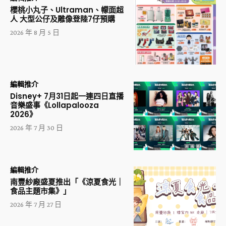
櫻桃小丸子、Ultraman、幪面超
人 大型公仔及雕像登陸7仔預購
2026 年 8 月 5 日
編輯推介
Disney+ 7月31日起一連四日直播
音樂盛事《Lollapalooza
2026》
2026 年 7 月 30 日
編輯推介
南豐紗廠盛夏推出「《涼夏食光｜
食品主題市集》」
2026 年 7 月 27 日