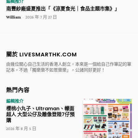
編輯推介
南豐紗廠盛夏推出「《涼夏食光｜食品主題市集》」
William
-
2026 年 7 月 27 日
關於 LIVESMARTHK.COM
由幾位關心自己生活的香港人創立，本來是一個給自己作筆記的筆
記本，不過「獨樂樂不如眾樂樂」，公諸同好更好！
熱門內容
編輯推介
櫻桃小丸子、Ultraman、幪面
超人 大型公仔及雕像登陸7仔預
購
2026 年 8 月 5 日