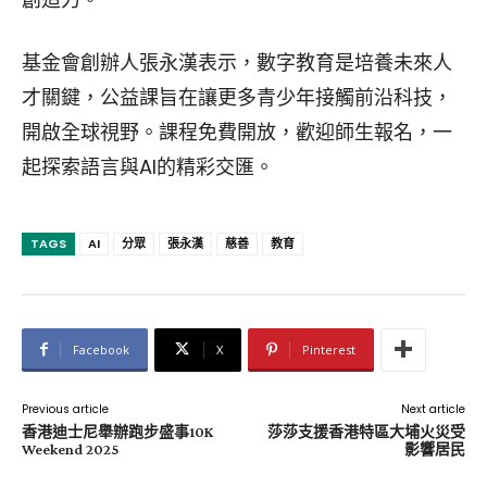
基金會創辦人張永漢表示，數字教育是培養未來人
才關鍵，公益課旨在讓更多青少年接觸前沿科技，
開啟全球視野。課程免費開放，歡迎師生報名，一
起探索語言與AI的精彩交匯。
TAGS
AI
分眾
張永漢
慈善
教育
Facebook
X
Pinterest
Previous article
Next article
香港迪士尼舉辦跑步盛事10K
莎莎支援香港特區大埔火災受
Weekend 2025
影響居民