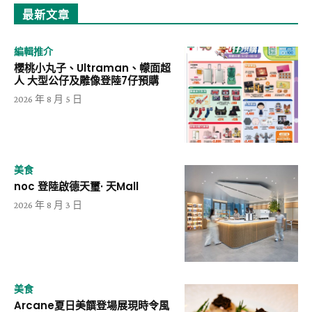
最新文章
編輯推介
櫻桃小丸子、Ultraman、幪面超
人 大型公仔及雕像登陸7仔預購
2026 年 8 月 5 日
美食
noc 登陸啟德天璽· 天Mall
2026 年 8 月 3 日
美食
Arcane夏日美饌登場展現時令風