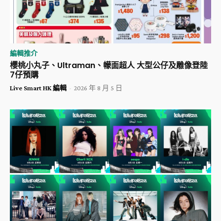
編輯推介
櫻桃小丸子、Ultraman、幪面超人 大型公仔及雕像登陸
7仔預購
Live Smart HK 編輯
-
2026 年 8 月 5 日