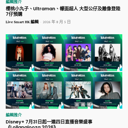
編輯推介
櫻桃小丸子、Ultraman、幪面超人 大型公仔及雕像登陸
7仔預購
Live Smart HK 編輯
-
2026 年 8 月 5 日
編輯推介
Disney+ 7月31日起一連四日直播音樂盛事
《Lollapalooza 2026》