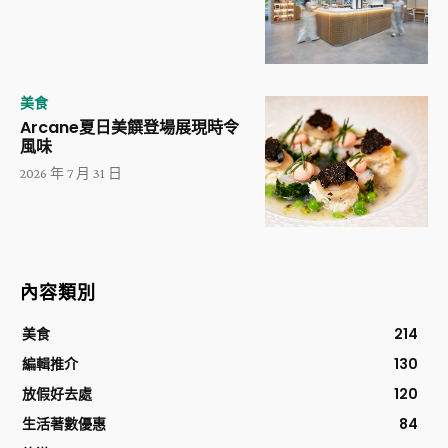
美食
Arcane夏日美饌登場展現時令
風味
2026 年 7 月 31 日
內容類別
美食
214
編輯推介
130
放假好去處
120
生活著數優惠
84