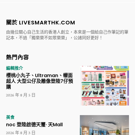
關於 LIVESMARTHK.COM
由幾位關心自己生活的香港人創立，本來是一個給自己作筆記的筆
記本，不過「獨樂樂不如眾樂樂」，公諸同好更好！
熱門內容
編輯推介
櫻桃小丸子、Ultraman、幪面
超人 大型公仔及雕像登陸7仔預
購
2026 年 8 月 5 日
美食
noc 登陸啟德天璽· 天Mall
2026 年 8 月 3 日