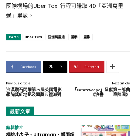
國際機場的Uber Taxi 行程可賺取 40「亞洲萬里
通」里數。
TAGS
Uber Taxi
亞洲萬里通
國泰
里數
Facebook
X
Pinterest
Previous article
Next article
沙漠鑽石閃耀第79屆英國電影
「FutureScope」呈獻第三部曲
學院獎紅地毯及頒獎典禮派對
《浪書—— 筆陣圖》
最新文章
編輯推介
櫻桃小丸子、Ultraman、幪面超