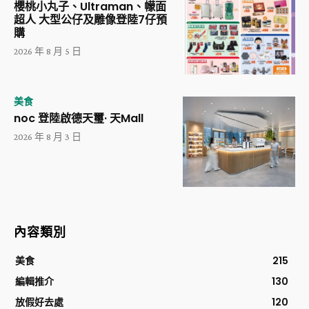
櫻桃小丸子、Ultraman、幪面
超人 大型公仔及雕像登陸7仔預
購
2026 年 8 月 5 日
美食
noc 登陸啟德天璽· 天Mall
2026 年 8 月 3 日
內容類別
美食
215
編輯推介
130
放假好去處
120