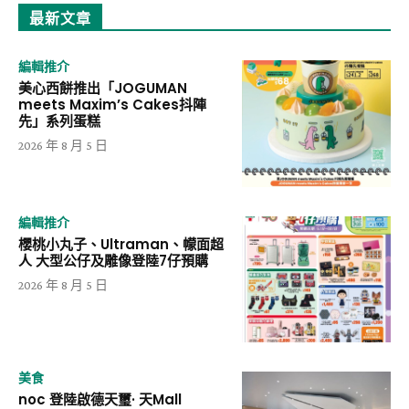
最新文章
編輯推介
美心西餅推出「JOGUMAN
meets Maxim’s Cakes抖陣
先」系列蛋糕
2026 年 8 月 5 日
編輯推介
櫻桃小丸子、Ultraman、幪面超
人 大型公仔及雕像登陸7仔預購
2026 年 8 月 5 日
美食
noc 登陸啟德天璽· 天Mall