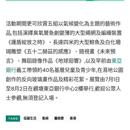
活動期間更可欣賞五組以氣候變化為主題的藝術作
品,包括演繹臭氧層急劇變薄的大型繩網及編織裝置
《護盾綻放之時》、長達四米的大型鯨魚及白化珊
瑚雕塑《五十二赫茲的感應》、錯視畫《未來預
言》、舞蹈錄像作品《地球迴響》,以及早前由
東亞
銀行
義工帶領約40名基層兒童及青少年,在濕地公園
創作的反向玻璃畫作品及精彩花絮。展覽由7月1日
至8月2日在觀塘東亞銀行中心2樓舉行,歡迎公眾人
士參觀,無須登記入場。
TAGS
低碳生活
氣候
藝術節
香港