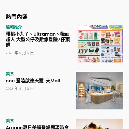
熱門內容
編輯推介
櫻桃小丸子、Ultraman、幪面
超人 大型公仔及雕像登陸7仔預
購
2026 年 8 月 5 日
美食
noc 登陸啟德天璽· 天Mall
2026 年 8 月 3 日
美食
Arcane夏日美饌登場展現時令