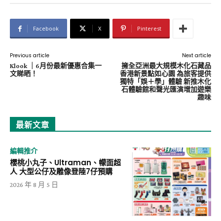
Facebook
X
Pinterest
Previous article
Next article
Klook ｜6月份最新優惠合集一
擁全亞洲最大規模木化石藏品
文睇晒！
香港新景點如心園 為旅客提供
獨特「娛＋學」體驗 新推木化
石體驗館和聲光匯演增加遊樂
趣味
最新文章
編輯推介
櫻桃小丸子、Ultraman、幪面超
人 大型公仔及雕像登陸7仔預購
2026 年 8 月 5 日