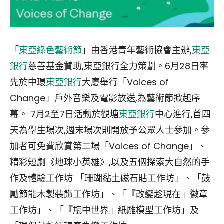
「
東亞綠色藝術節
」由香港青年藝術協會主辦,
東亞
銀行
慈善基金贊助,東亞銀行全力策劃。6月28日率
先於中環
東亞銀行
大廈舉行「Voices of
Change」戶外音樂及電影放送,為藝術節掀起序
幕。 7月2至7日活動於觀塘
東亞銀行
中心進行,首四
天為學生場次,週末場次則開放予公眾人士參加。參
加者可免費欣賞第二場「Voices of Change」、
精彩短劇《地球小英雄》,以及五個探索大自然的手
作及體驗工作坊 「珊瑚黏土磁石貼工作坊」、「鼓
勵節能木製裝飾工作坊」、「『改變趁現在』徽章
工作坊」、「『瓶中世界』紙雕模型工作坊」及