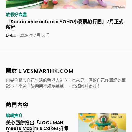
放假好去處
「Sanrio characters x YOHO小麥肌旅行團」7月正式
啟程
Lydia
-
2026 年 7 月 14 日
關於 LIVESMARTHK.COM
由幾位關心自己生活的香港人創立，本來是一個給自己作筆記的筆
記本，不過「獨樂樂不如眾樂樂」，公諸同好更好！
熱門內容
編輯推介
美心西餅推出「JOGUMAN
meets Maxim’s Cakes抖陣