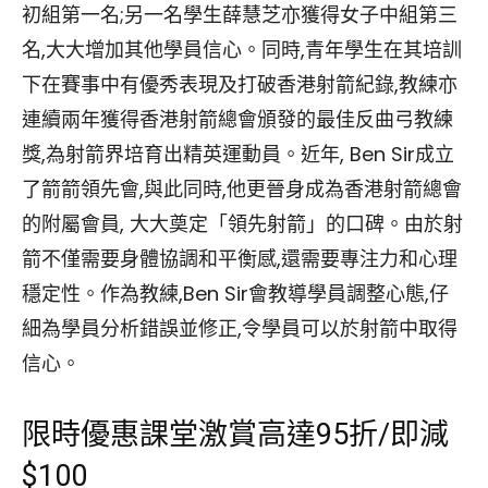
初組第一名;另一名學生薛慧芝亦獲得女子中組第三
名,大大增加其他學員信心。同時,青年學生在其培訓
下在賽事中有優秀表現及打破香港射箭紀錄,教練亦
連續兩年獲得香港射箭總會頒發的最佳反曲弓教練
獎,為射箭界培育出精英運動員。近年, Ben Sir成立
了箭箭領先會,與此同時,他更晉身成為香港射箭總會
的附屬會員, 大大奠定「領先射箭」的口碑。由於射
箭不僅需要身體協調和平衡感,還需要專注力和心理
穩定性。作為教練,Ben Sir會教導學員調整心態,仔
細為學員分析錯誤並修正,令學員可以於射箭中取得
信心。
限時優惠課堂激賞高達95折/即減
$100