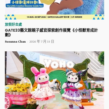
放假好去處
GATE33藝文館親子感官探索創作展覽《小怪獸育成計
劃》
Susanna Chan
-
2026 年 7 月 15 日