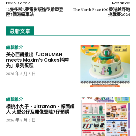
Previous article
Next article
12隻多啦A夢電影版造型雕塑登
The North Face 100香港越野跑
陸7個港鐵車站
挑戰賽2024
最新文章
編輯推介
美心西餅推出「JOGUMAN
meets Maxim’s Cakes抖陣
先」系列蛋糕
2026 年 8 月 5 日
編輯推介
櫻桃小丸子、Ultraman、幪面超
人 大型公仔及雕像登陸7仔預購
2026 年 8 月 5 日