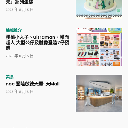
先」系列蛋糕
2026 年 8 月 5 日
編輯推介
櫻桃小丸子、Ultraman、幪面
超人 大型公仔及雕像登陸7仔預
購
2026 年 8 月 5 日
美食
noc 登陸啟德天璽· 天Mall
2026 年 8 月 3 日