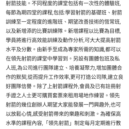
射箭技能。不同程度的課堂包括有一次性的體驗班,
每節為期四堂的課程,包括:學習射箭的基礎班、射箭
訓練至一定程度的進階班、期望改善技術的恆常班,
以及新增添的比賽訓練隊。新增課程以比賽為目標,
學員將進行高效能訓練及動作分析,可大大提高射箭
水平及分數。由新手至成為專家所需的知識,都可以
在領先射箭的課堂中學習到。另設有團體包班及私
人班,為公司進行團隊建立、培養凝聚力,增加團體合
作的默契,從而提升工作效率,更可打造公司隊,建立良
好團隊信譽。除了上射箭課程外,會員及已有註冊射
手證之人士更可購買套票來租用場地作練習。領先
射箭的幾位創辦人期望大家能發展一門興趣外,也可
以放鬆心情,感受射箭帶來的樂趣和刺激。為確保高
水準的課程內容,「領先射箭」制定每月定期進行教