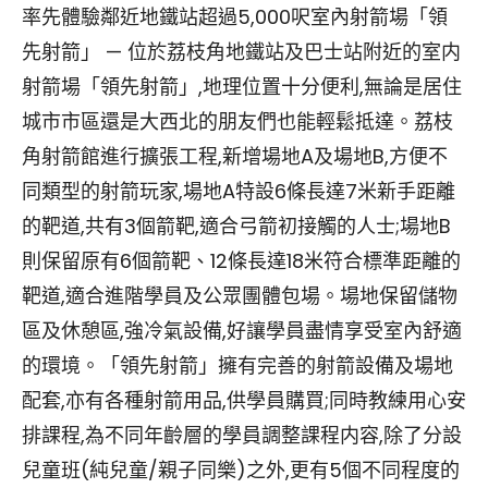
率先體驗鄰近地鐵站超過5,000呎室內射箭場「領
先射箭」 — 位於荔枝角地鐵站及巴士站附近的室内
射箭場「領先射箭」,地理位置十分便利,無論是居住
城市市區還是大西北的朋友們也能輕鬆抵達。荔枝
角射箭館進行擴張工程,新增場地A及場地B,方便不
同類型的射箭玩家,場地A特設6條長達7米新手距離
的靶道,共有3個箭靶,適合弓箭初接觸的人士;場地B
則保留原有6個箭靶、12條長達18米符合標準距離的
靶道,適合進階學員及公眾團體包場。場地保留儲物
區及休憩區,強冷氣設備,好讓學員盡情享受室內舒適
的環境。「領先射箭」擁有完善的射箭設備及場地
配套,亦有各種射箭用品,供學員購買;同時教練用心安
排課程,為不同年齡層的學員調整課程内容,除了分設
兒童班(純兒童/親子同樂)之外,更有5個不同程度的