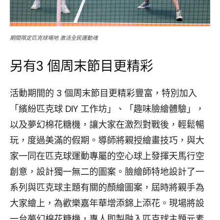
期間限定匹克球場地 激活全民運動魂
另有3 個周末節目更精彩
活動期間的 3 個周末節目更精彩豐富，特別加入
「繽紛匹克球 DIY 工作坊」、「趣味臉繪體驗」，
以及夢幻棉花糖機，讓大家在激烈對戰後，輕鬆暢
玩，度過美滿的假期。導師將親授繪畫技巧，與大
家一同在匹克球運動專屬的空心球上發揮天馬行空
創意，設計獨一無二的圖案。臉繪師特地設計了一
系列與匹克球主題有關的顏繪圖案，屆時將親手為
大家繪上，為歡樂嘉年華增添錦上添花。現場將設
一台夢幻棉花糖機，專人即製融入匹克球主題元素