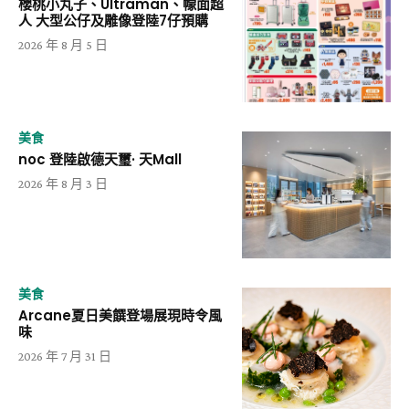
櫻桃小丸子、Ultraman、幪面超
人 大型公仔及雕像登陸7仔預購
2026 年 8 月 5 日
美食
noc 登陸啟德天璽· 天Mall
2026 年 8 月 3 日
美食
Arcane夏日美饌登場展現時令風
味
2026 年 7 月 31 日