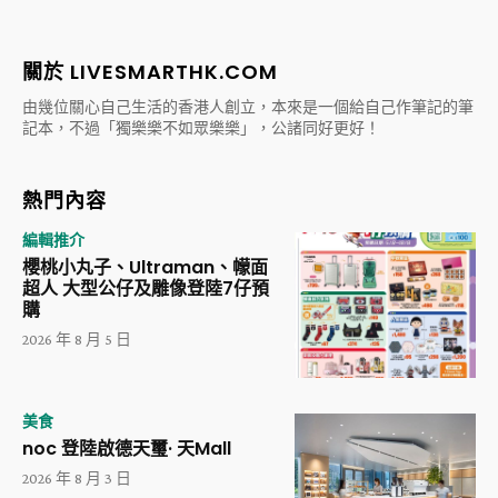
關於 LIVESMARTHK.COM
由幾位關心自己生活的香港人創立，本來是一個給自己作筆記的筆
記本，不過「獨樂樂不如眾樂樂」，公諸同好更好！
熱門內容
編輯推介
櫻桃小丸子、Ultraman、幪面
超人 大型公仔及雕像登陸7仔預
購
2026 年 8 月 5 日
美食
noc 登陸啟德天璽· 天Mall
2026 年 8 月 3 日