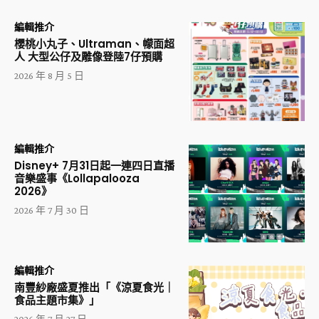
編輯推介
櫻桃小丸子、Ultraman、幪面超
人 大型公仔及雕像登陸7仔預購
2026 年 8 月 5 日
編輯推介
Disney+ 7月31日起一連四日直播
音樂盛事《Lollapalooza
2026》
2026 年 7 月 30 日
編輯推介
南豐紗廠盛夏推出「《涼夏食光｜
食品主題市集》」
2026 年 7 月 27 日