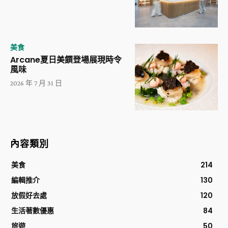
美食
Arcane夏日美饌登場展現時令
風味
2026 年 7 月 31 日
內容類別
美食
214
編輯推介
130
放假好去處
120
生活著數優惠
84
旅遊
50