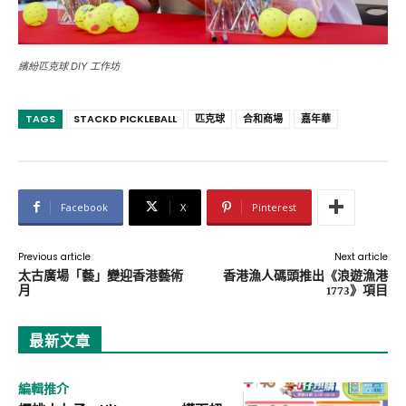
繽紛匹克球 DIY 工作坊
TAGS
STACKD PICKLEBALL
匹克球
合和商場
嘉年華
Facebook
X
Pinterest
Previous article
Next article
太古廣場「藝」變迎香港藝術
香港漁人碼頭推出《浪遊漁港
月
1773》項目
最新文章
編輯推介