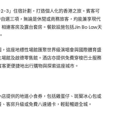
-2-3」住宿計劃，打造個人化的香港之旅。賓客可
遇中自選三項，無論是休閒或商務旅客，均能兼享現代
客房及露台套房。餐飲設施包括Jin Bo Law天
。
園，這座地標性場館匯聚世界級演唱會與國際體育盛
主場館及啟德零售館。酒店亦提供免費穿梭巴士服務
，讓賓客更便捷地出行購物與探索這座城市。
小店提供的地道小食券，包括雞蛋仔、斑蘭冰心包或
餐、客房升級或免費八達通卡，輕鬆暢遊全城。