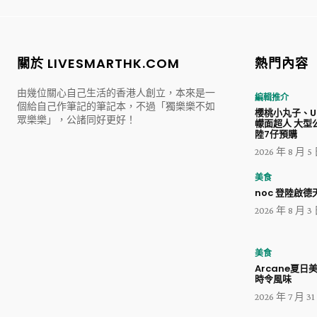
關於 LIVESMARTHK.COM
熱門內容
由幾位關心自己生活的香港人創立，本來是一
編輯推介
個給自己作筆記的筆記本，不過「獨樂樂不如
櫻桃小丸子、Ul
眾樂樂」，公諸同好更好！
幪面超人 大型
陸7仔預購
2026 年 8 月 5
美食
noc 登陸啟德天
2026 年 8 月 3
美食
Arcane夏日
時令風味
2026 年 7 月 3