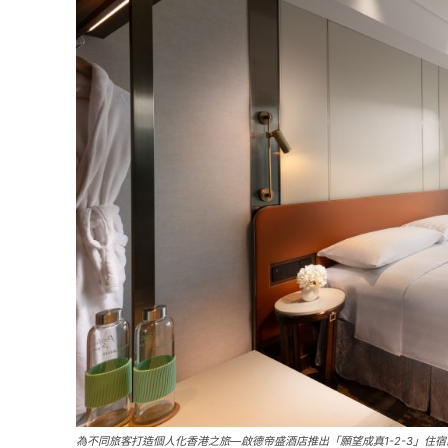
為不同旅客打造個人化香港之旅—啟德帝盛酒店推出「願望成真1-2-3」住宿