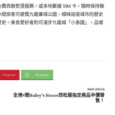
費西裝熨燙服務，或本地數據 SIM 卡，隨時保持聯
休閒旅客可遊覽九龍寨城公園，細味這座城市的歷史
歷史。美食愛好者則可漫步九龍城「小泰國」，品嚐
Pinterest
WhatsApp
Next article
全港9間Hailey’s House西松屋指定商品半價發
售！