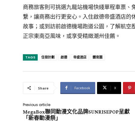
商務旅客則可挑選九龍站機場快綫單程車票、免
繫，讓商務出行更安心。入住啟德帝盛酒店的
故事；或到訪前啟德機場跑道公園，了解航空
正宗東南亞風味，或享受精緻潮州佳餚。
TAGS
住宿計劃
啟德
帝盛酒店
體育園
Facebook
X
Share
Previous article
MegaBox聯同動漫文化品牌SUNRISEPOP呈獻
「新春動漫祭」