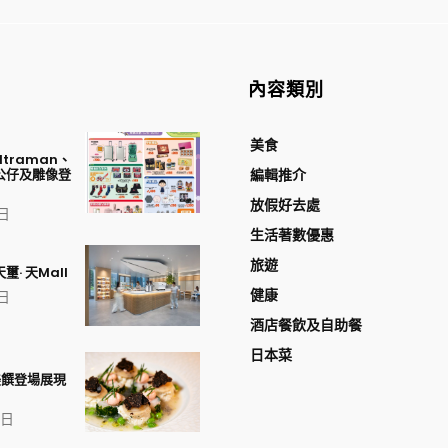
內容類別
美食
traman、
公仔及雕像登
編輯推介
放假好去處
 日
生活著數優惠
旅遊
璽· 天Mall
健康
 日
酒店餐飲及自助餐
日本菜
美饌登場展現
1 日