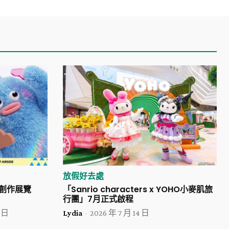
放假好去處
索創作展覽
「Sanrio characters x YOHO小麥肌旅
行團」7月正式啟程
5 日
Lydia
-
2026 年 7 月 14 日