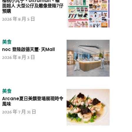
櫻桃小丸子、Ultraman、幪
面超人 大型公仔及雕像登陸7仔
預購
2026 年 8 月 5 日
美食
noc 登陸啟德天璽· 天Mall
2026 年 8 月 3 日
美食
Arcane夏日美饌登場展現時令
風味
2026 年 7 月 31 日