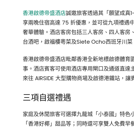
香港啟德帝盛酒店
誠邀旅客透過其「願望成真1
享兩晚住宿高達 75 折優惠，並可從九項禮
奢華體驗。酒店客房包括三人客房、四人客房、相連
台酒吧，啟福樓粵菜及Siete Ocho西班牙川菜
香港啟德帝盛酒店毗鄰香港全新地標啟德體育
事。酒店賓客可使用酒店專用閘口及通道直達
來往 AIRSIDE 大型購物商場及啟德港鐵站
三項自選禮遇
家庭及休閒旅客可選擇九龍城「小泰國」特色
「香港好椰」甜品等；同時還可享雙人免費早