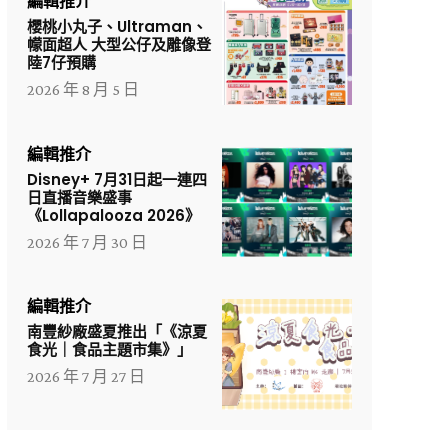
編輯推介
櫻桃小丸子、Ultraman、
幪面超人 大型公仔及雕像登
陸7仔預購
2026 年 8 月 5 日
編輯推介
Disney+ 7月31日起一連四
日直播音樂盛事
《Lollapalooza 2026》
2026 年 7 月 30 日
編輯推介
南豐紗廠盛夏推出「《涼夏
食光｜食品主題市集》」
2026 年 7 月 27 日