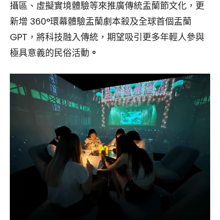
攝區、虛擬實境體驗等來推廣傳統盂蘭節文化，更
新增 360°環幕體驗盂蘭劇本殺及全球首個盂蘭
GPT，將科技融入傳統，期望吸引更多年輕人參與
極具意義的民俗活動
。