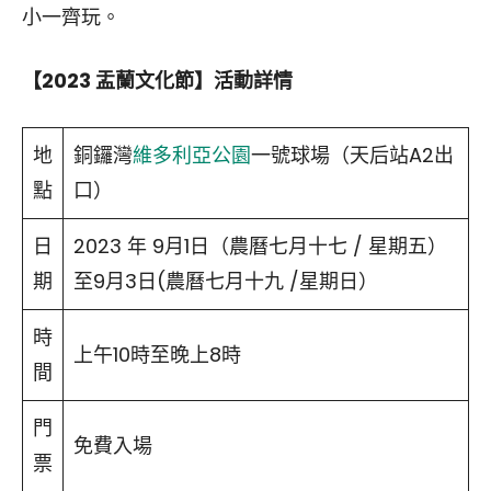
小一齊玩。
【
2023
盂蘭文化節】活動詳情
地
銅鑼灣
維多利亞公園
一號球場（天后站A2出
點
口）
日
2023 年 9月1日（農曆七月十七 / 星期五）
期
至9月3日(農曆七月十九 /星期日）
時
上午10時至晚上8時
間
門
免費入場
票