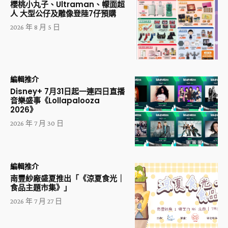
櫻桃小丸子、Ultraman、幪面超
人 大型公仔及雕像登陸7仔預購
2026 年 8 月 5 日
編輯推介
Disney+ 7月31日起一連四日直播
音樂盛事《Lollapalooza
2026》
2026 年 7 月 30 日
編輯推介
南豐紗廠盛夏推出「《涼夏食光｜
食品主題市集》」
2026 年 7 月 27 日