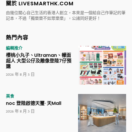
關於 LIVESMARTHK.COM
由幾位關心自己生活的香港人創立，本來是一個給自己作筆記的筆
記本，不過「獨樂樂不如眾樂樂」，公諸同好更好！
熱門內容
編輯推介
櫻桃小丸子、Ultraman、幪面
超人 大型公仔及雕像登陸7仔預
購
2026 年 8 月 5 日
美食
noc 登陸啟德天璽· 天Mall
2026 年 8 月 3 日