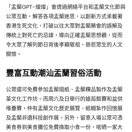
「盂蘭GPT-燦燦」會透過網絡平台和盂蘭文化節與
公眾互動，解答各項盂蘭迷思，以創新方式承載著
香港生死文化，打破以往大眾對盂蘭勝會的誤解及
傳統上對死亡的忌諱，導向正確盂蘭思想觀，從而
令大眾了解列節日背後孝親敬祖、慈悲眾生的人文
關懷。
豐富互動
潮汕盂蘭習俗
活動
公眾還可免費參加盂蘭摺紙、盂蘭粿品製作及盂蘭
茶文化工作坊。而周六及日舉行的搶孤競賽和盆供
堆疊賽，仲有盂蘭文化歷史展覽、紙糊紮作回憶展
及盂蘭非遺科技創作展。另外，留意入場公眾可憑
美食券到美食攤位免費換取小食一份，啱晒一家大