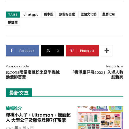
TAGS
chatgpt
劇本殺
放假好去處
盂蘭文化節
農曆七月
銅鑼灣
Facebook
X
Pinterest
Previous article
Next article
52TOYS限量蜜桃粉米奇半機械
「香港車仔展2023」入場人數
動漫節首賣
創新高
最新文章
編輯推介
櫻桃小丸子、Ultraman、幪面超
人 大型公仔及雕像登陸7仔預購
2026 年 8 月 5 日