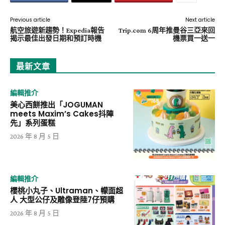
Previous article
Next article
航空旅遊新趨勢！Expedia報告
Trip.com 6周年推曼谷三亞來回
揭示最佳出發日期和預訂時機
機票買一送一
最新文章
編輯推介
美心西餅推出「JOGUMAN
meets Maxim’s Cakes抖陣
先」系列蛋糕
2026 年 8 月 5 日
編輯推介
櫻桃小丸子、Ultraman、幪面超
人 大型公仔及雕像登陸7仔預購
2026 年 8 月 5 日