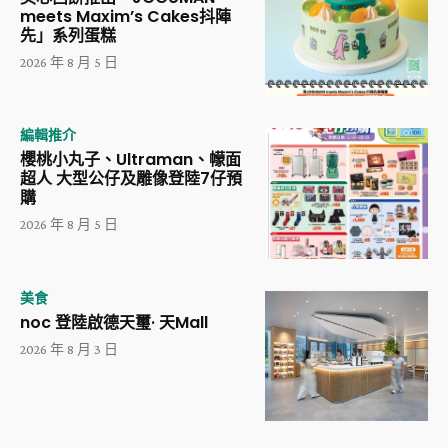
meets Maxim’s Cakes抖陣
先」系列蛋糕
2026 年 8 月 5 日
編輯推介
櫻桃小丸子、Ultraman、幪面
超人 大型公仔及雕像登陸7仔預
購
2026 年 8 月 5 日
美食
noc 登陸啟德天璽· 天Mall
2026 年 8 月 3 日