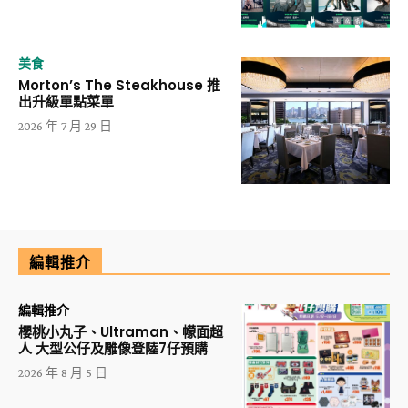
美食
Morton’s The Steakhouse 推
出升級單點菜單
2026 年 7 月 29 日
編輯推介
編輯推介
櫻桃小丸子、Ultraman、幪面超
人 大型公仔及雕像登陸7仔預購
2026 年 8 月 5 日