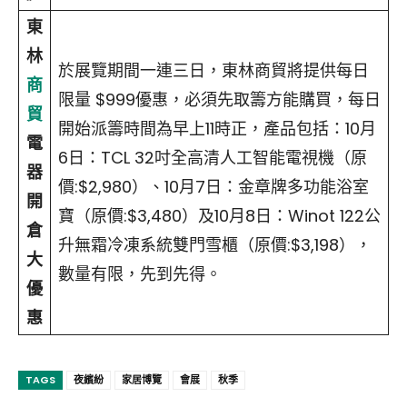
東
林
於展覽期間一連三日，東林商貿將提供每日
商
限量 $999優惠，必須先取籌方能購買，每日
貿
開始派籌時間為早上11時正，產品包括：10月
電
6日：TCL 32吋全高清人工智能電視機（原
器
價:$2,980）、10月7日：金章牌多功能浴室
開
寶（原價:$3,480）及10月8日：Winot 122公
倉
升無霜冷凍系統雙門雪櫃（原價:$3,198），
大
數量有限，先到先得。
優
惠
TAGS
夜繽紛
家居博覽
會展
秋季