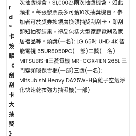
次抽獎機會，$1,000為兩次抽獎機會，如此
r
類推。每張發票最多可獲10次抽獎機會。參
d
加者可於獎券換領處換領抽獎刮刮卡，即刮
®
即知抽獎結果。禮品包括大型家庭電器及家
卡
居禮品等。頭獎(一名): LG 65吋 UHD 4K 智
簽
能電視 65UR8050PC(一部)二獎(一名):
賬
MITSUBISHI三菱電機 MR-CGX41EN 266L 三
《
門變頻環保雪櫃(一部)三獎(一名):
刮
Mitsubishi Heavy DA25W-H負離子空氣淨
刮
化快速乾衣強力抽濕機(一部)
卡
大
抽
獎
》