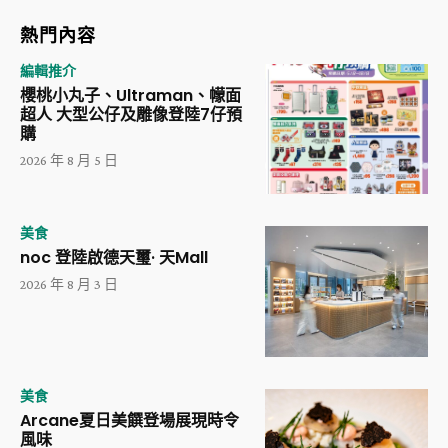
熱門內容
編輯推介
櫻桃小丸子、Ultraman、幪面
超人 大型公仔及雕像登陸7仔預
購
2026 年 8 月 5 日
美食
noc 登陸啟德天璽· 天Mall
2026 年 8 月 3 日
美食
Arcane夏日美饌登場展現時令
風味