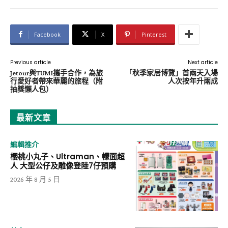
Facebook
X
Pinterest
Previous article
Next article
Jetour與TUMI攜手合作，為旅
「秋季家居博覽」首兩天入場
行愛好者帶來華麗的旅程（附
人次按年升兩成
抽獎懶人包）
最新文章
編輯推介
櫻桃小丸子、Ultraman、幪面超
人 大型公仔及雕像登陸7仔預購
2026 年 8 月 5 日