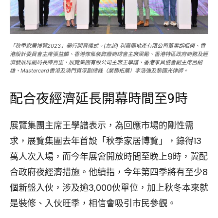
「秋季家居博覽2023」舉行開幕儀式。(左起) 利嘉閣地產有限公司董事胡栢榮、香
港設計委員會主席張益麟、香港傢俬裝飾廠商總會主席梁勵、香港特區政府商務及經
濟發展局副局長陳百里、展覽集團有限公司主席王學譜、香港家具協會副主席呂紹
雄、Mastercard香港及澳門資深副總裁（業務拓展）李浩強及黎國光律師。
配合夜經濟延長開幕時間至9時
展覽集團主席王學譜表示，為回應市場的剛性需
求，展覽集團去年首設「秋季家居博覽」，錄得13
萬人次入場，而今年展會開放時間至晚上9時，冀配
合政府夜經濟措施。他續指，今年第四季將有至少8
個新盤入伙，涉及逾3,000伙單位，加上秋冬本來就
是裝修、入伙旺季，相信會吸引市民參觀。