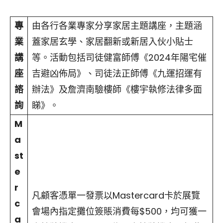
專
由各行各業專家分享家居主題講座，主題涵
業
蓋家居玄學、家居翻新或新居入伙小貼士
講
等。活動包括司徒健富師傅《2024年陽宅催
座
吉避凶佈局》、司徒法正師傅《九運招運有
諮
辦法》及詹濟南驗樓師《樓宇執修法律多面
詢
睇》。
M
a
st
e
r
凡顧客憑單一發票以Mastercard卡於展覽
c
會場內指定攤位簽賬消費每$500，均可獲一
a