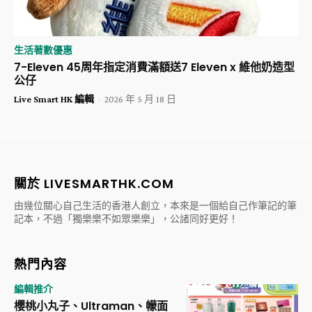
生活著數優惠
7-Eleven 45周年指定消費滿額送7 Eleven x 維他奶造型
公仔
Live Smart HK 編輯
-
2026 年 5 月 18 日
關於 LIVESMARTHK.COM
由幾位關心自己生活的香港人創立，本來是一個給自己作筆記的筆
記本，不過「獨樂樂不如眾樂樂」，公諸同好更好！
熱門內容
編輯推介
櫻桃小丸子、Ultraman、幪面