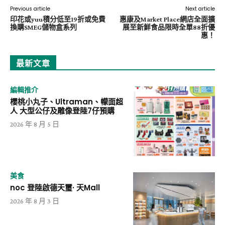
Previous article
Next article
印花或yuu積分低至19折或免費
惠康及Market Place網店全面擴
換購SMEG儲物盒系列
展至新鮮食品限時全單88折優
惠！
最新文章
編輯推介
櫻桃小丸子、Ultraman、幪面超
人 大型公仔及雕像登陸7仔預購
2026 年 8 月 5 日
美食
noc 登陸啟德天璽· 天Mall
2026 年 8 月 3 日