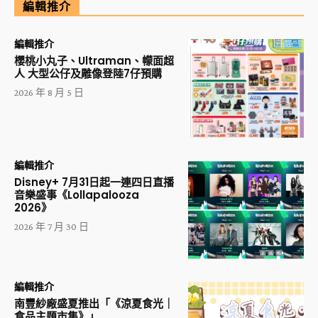
編輯推介
編輯推介
櫻桃小丸子、Ultraman、幪面超
人 大型公仔及雕像登陸7仔預購
2026 年 8 月 5 日
編輯推介
Disney+ 7月31日起一連四日直播
音樂盛事《Lollapalooza
2026》
2026 年 7 月 30 日
編輯推介
南豐紗廠盛夏推出「《涼夏食光｜
食品主題市集》」