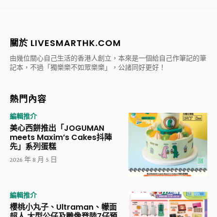
關於 LIVESMARTHK.COM
由幾位關心自己生活的香港人創立，本來是一個給自己作筆記的筆
記本，不過「獨樂樂不如眾樂樂」，公諸同好更好！
熱門內容
編輯推介
美心西餅推出「JOGUMAN
meets Maxim’s Cakes抖陣
先」系列蛋糕
2026 年 8 月 5 日
編輯推介
櫻桃小丸子、Ultraman、幪面
超人 大型公仔及雕像登陸7仔預