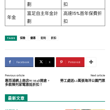
劃
扣
富足自主年金計
高達15%首年保費折
年金
劃
扣
TAGS
保險
優惠
宏利
折扣
Facebook
X
Pinterest
Previous article
Next article
惠而浦網上商店W-Mall開倉，
勞工處送1.2萬張海洋公園門票
多款陳列家電激抵折扣！
最新文章