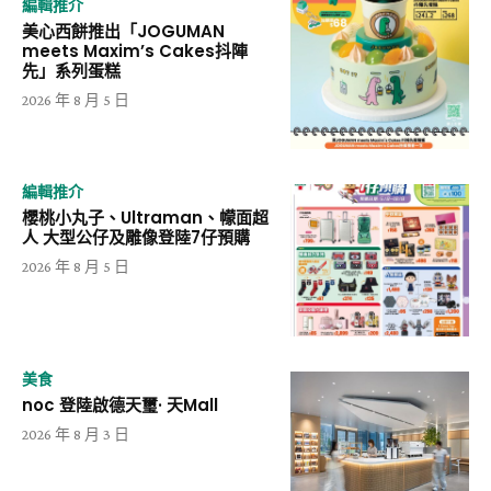
編輯推介
美心西餅推出「JOGUMAN
meets Maxim’s Cakes抖陣
先」系列蛋糕
2026 年 8 月 5 日
編輯推介
櫻桃小丸子、Ultraman、幪面超
人 大型公仔及雕像登陸7仔預購
2026 年 8 月 5 日
美食
noc 登陸啟德天璽· 天Mall
2026 年 8 月 3 日