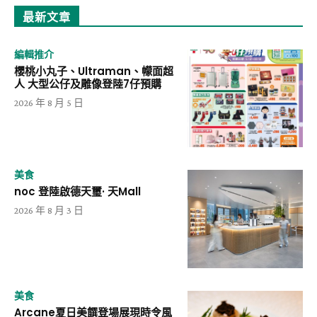
最新文章
編輯推介
櫻桃小丸子、Ultraman、幪面超
人 大型公仔及雕像登陸7仔預購
2026 年 8 月 5 日
美食
noc 登陸啟德天璽· 天Mall
2026 年 8 月 3 日
美食
Arcane夏日美饌登場展現時令風