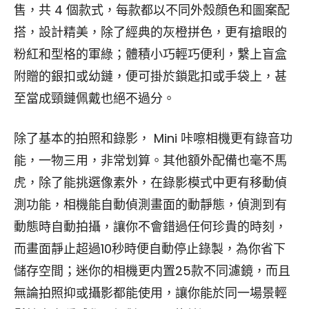
售，共 4 個款式，每款都以不同外殼顔色和圖案配
搭，設計精美，除了經典的灰橙拼色，更有搶眼的
粉紅和型格的軍綠；體積小巧輕巧便利，繫上盲盒
附贈的銀扣或幼鏈，便可掛於鎖匙扣或手袋上，甚
至當成頸鏈佩戴也絕不過分。
除了基本的拍照和錄影， Mini 咔嚓相機更有錄音功
能，一物三用，非常划算。其他額外配備也毫不馬
虎，除了能挑選像素外，在錄影模式中更有移動偵
測功能，相機能自動偵測畫面的動靜態，偵測到有
動態時自動拍攝，讓你不會錯過任何珍貴的時刻，
而畫面靜止超過10秒時便自動停止錄製，為你省下
儲存空間；迷你的相機更内置25款不同濾鏡，而且
無論拍照抑或攝影都能使用，讓你能於同一場景輕