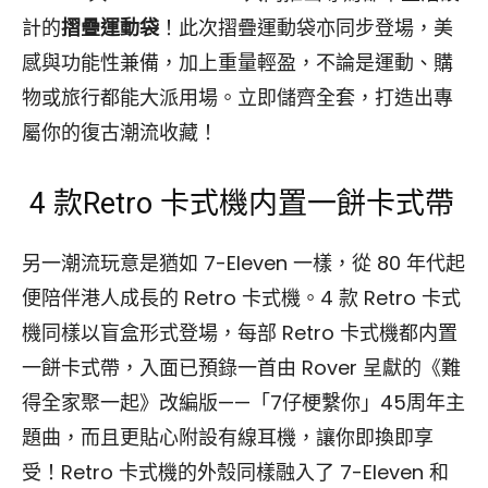
計的
摺疊運動袋
！此次摺疊運動袋亦同步登場，美
感與功能性兼備，加上重量輕盈，不論是運動、購
物或旅行都能大派用場。立即儲齊全套，打造出專
屬你的復古潮流收藏！
4 款Retro 卡式機内置一餅卡式帶
另一潮流玩意是猶如 7-Eleven 一樣，從 80 年代起
便陪伴港人成長的 Retro 卡式機。4 款 Retro 卡式
機同樣以盲盒形式登場，每部 Retro 卡式機都内置
一餅卡式帶，入面已預錄一首由 Rover 呈獻的《難
得全家聚一起》改編版——「7仔梗繫你」45周年主
題曲，而且更貼心附設有線耳機，讓你即換即享
受！Retro 卡式機的外殼同樣融入了 7-Eleven 和