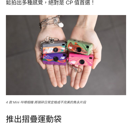
鬆拍出多種感覺，絕對是 CP 值首選！
4 款 Mini 咔嚓相機 將瑣碎日常定格成不完美的雋永片段
推出摺疊運動袋