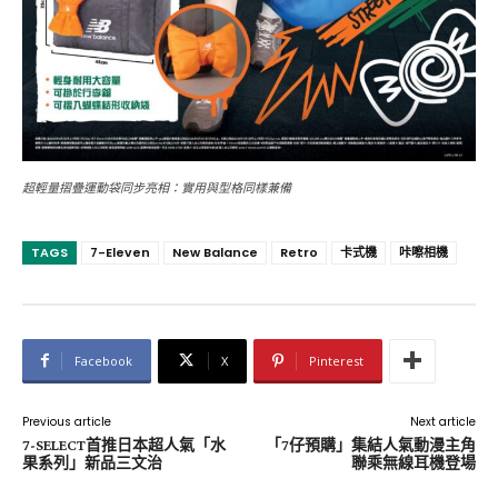
超輕量摺疊運動袋同步亮相：實用與型格同樣兼備
TAGS
7-Eleven
New Balance
Retro
卡式機
咔嚓相機
Facebook
X
Pinterest
Previous article
Next article
​7-SELECT首推日本超人氣「水
「7仔預購」集結人氣動漫主角
果系列」新品三文治
聯乘無線耳機登場