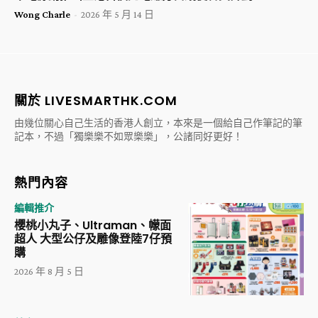
Wong Charle
-
2026 年 5 月 14 日
關於 LIVESMARTHK.COM
由幾位關心自己生活的香港人創立，本來是一個給自己作筆記的筆
記本，不過「獨樂樂不如眾樂樂」，公諸同好更好！
熱門內容
編輯推介
櫻桃小丸子、Ultraman、幪面
超人 大型公仔及雕像登陸7仔預
購
2026 年 8 月 5 日