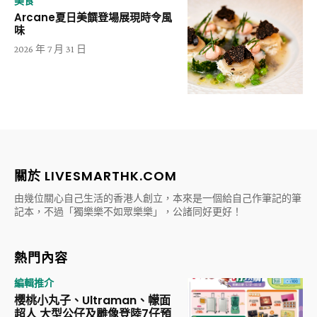
美食
Arcane夏日美饌登場展現時令風
味
2026 年 7 月 31 日
關於 LIVESMARTHK.COM
由幾位關心自己生活的香港人創立，本來是一個給自己作筆記的筆
記本，不過「獨樂樂不如眾樂樂」，公諸同好更好！
熱門內容
編輯推介
櫻桃小丸子、Ultraman、幪面
超人 大型公仔及雕像登陸7仔預