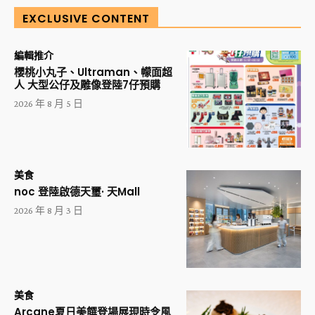
EXCLUSIVE CONTENT
編輯推介
櫻桃小丸子、Ultraman、幪面超
人 大型公仔及雕像登陸7仔預購
2026 年 8 月 5 日
美食
noc 登陸啟德天璽· 天Mall
2026 年 8 月 3 日
美食
Arcane夏日美饌登場展現時令風