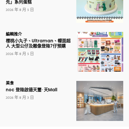
先」系列蛋糕
2026 年 8 月 5 日
編輯推介
櫻桃小丸子、Ultraman、幪面超
人 大型公仔及雕像登陸7仔預購
2026 年 8 月 5 日
美食
noc 登陸啟德天璽· 天Mall
2026 年 8 月 3 日