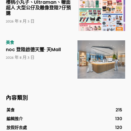
櫻桃小丸子、Ultraman、幪面
超人 大型公仔及雕像登陸7仔預
購
2026 年 8 月 5 日
美食
noc 登陸啟德天璽· 天Mall
2026 年 8 月 3 日
內容類別
美食
215
編輯推介
130
放假好去處
120