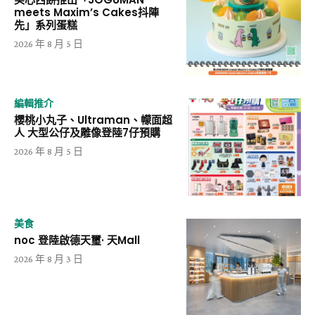
meets Maxim’s Cakes抖陣
先」系列蛋糕
2026 年 8 月 5 日
編輯推介
櫻桃小丸子、Ultraman、幪面超
人 大型公仔及雕像登陸7仔預購
2026 年 8 月 5 日
美食
noc 登陸啟德天璽· 天Mall
2026 年 8 月 3 日