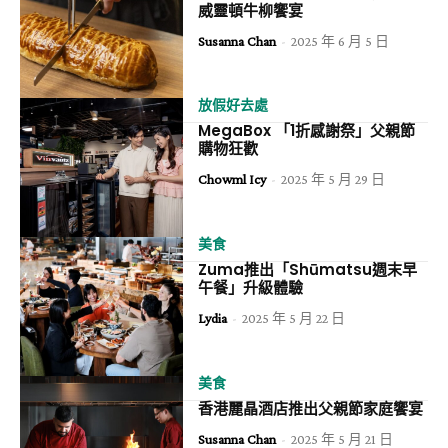
威靈頓牛柳饗宴
Susanna Chan
-
2025 年 6 月 5 日
放假好去處
MegaBox 「1折感謝祭」父親節
購物狂歡
Chowml Icy
-
2025 年 5 月 29 日
美食
Zuma推出「Shūmatsu週末早
午餐」升級體驗
Lydia
-
2025 年 5 月 22 日
美食
香港麗晶酒店推出父親節家庭饗宴
Susanna Chan
-
2025 年 5 月 21 日