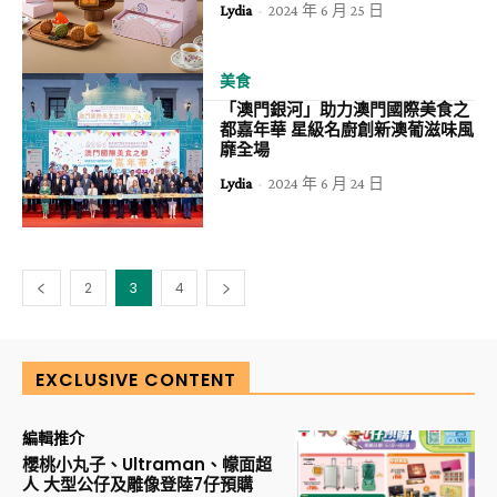
Lydia
-
2024 年 6 月 25 日
美食
「澳門銀河」助力澳門國際美食之
都嘉年華 星級名廚創新澳葡滋味風
靡全場
Lydia
-
2024 年 6 月 24 日
2
3
4
EXCLUSIVE CONTENT
編輯推介
櫻桃小丸子、Ultraman、幪面超
人 大型公仔及雕像登陸7仔預購