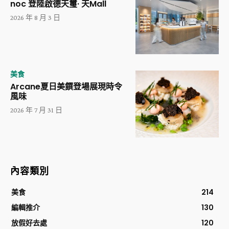
noc 登陸啟德天璽· 天Mall
2026 年 8 月 3 日
美食
Arcane夏日美饌登場展現時令
風味
2026 年 7 月 31 日
內容類別
美食
214
編輯推介
130
放假好去處
120