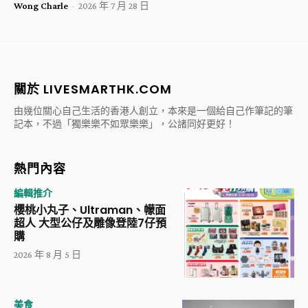
Wong Charle
-
2026 年 7 月 28 日
關於 LIVESMARTHK.COM
由幾位關心自己生活的香港人創立，本來是一個給自己作筆記的筆
記本，不過「獨樂樂不如眾樂樂」，公諸同好更好！
熱門內容
編輯推介
櫻桃小丸子、Ultraman、幪面
超人 大型公仔及雕像登陸7仔預
購
2026 年 8 月 5 日
美食