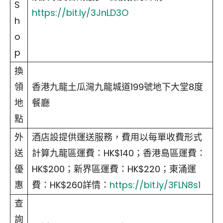
S
https://bit.ly/3JnLD3O
h
o
p
換
領
香港九龍土瓜灣九龍城道199號地下大堂8度
地
餐廳
點
外
酒店設提供運送服務，費用以每單收費形式
送
計算九龍區運費：HK$140；香港島區運費：
優
HK$200；新界區運費：HK$220；東涌運
惠
費：HK$260詳情：
https://bit.ly/3FLN8s1
查
詢