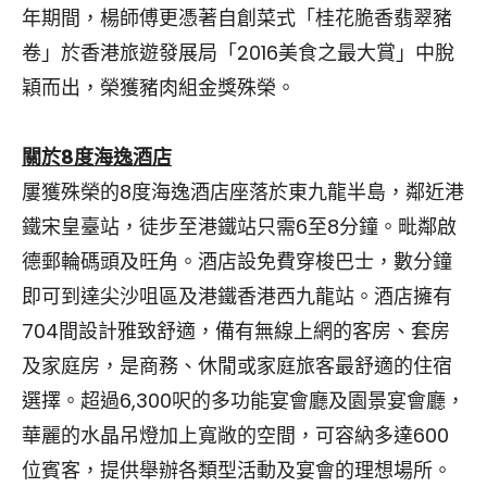
年期間，楊師傅更憑著自創菜式「桂花脆香翡翠豬
卷」於香港旅遊發展局「2016美食之最大賞」中脫
穎而出，榮獲豬肉組金獎殊榮。
關於8度海逸酒店
屢獲殊榮的8度海逸酒店座落於東九龍半島，鄰近港
鐵宋皇臺站，徒步至港鐵站只需6至8分鐘。毗鄰啟
德郵輪碼頭及旺角。酒店設免費穿梭巴士，數分鐘
即可到達尖沙咀區及港鐵香港西九龍站。酒店擁有
704間設計雅致舒適，備有無線上網的客房、套房
及家庭房，是商務、休閒或家庭旅客最舒適的住宿
選擇。超過6,300呎的多功能宴會廳及園景宴會廳，
華麗的水晶吊燈加上寬敞的空間，可容納多達600
位賓客，提供舉辦各類型活動及宴會的理想場所。