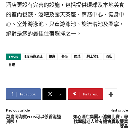
酒店更設有完善的設施，包括提供環球及本地美食
的室內餐廳、酒吧及露天茶座、商務中心、健身中
心、室外游泳池、兒童游泳池、旋流浴池及桑拿，
絕對是您的最佳住宿選擇之一。
TAGS
8度海逸酒店
優惠
冬至
盆菜
網上預訂
酒店
香港
Facebook
X
Pinterest
Previous article
Next article
菜鳥同淘寶PLUS可以係香港退
如心酒店集團AR濾鏡比賽，尋
貨啦！
找聖誕老人並有機會贏取豐富
獎品