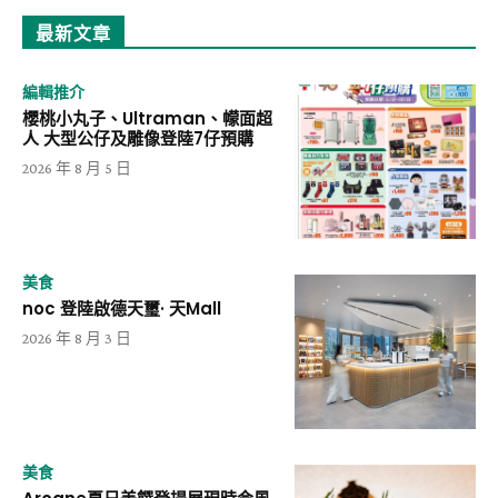
最新文章
編輯推介
櫻桃小丸子、Ultraman、幪面超
人 大型公仔及雕像登陸7仔預購
2026 年 8 月 5 日
美食
noc 登陸啟德天璽· 天Mall
2026 年 8 月 3 日
美食