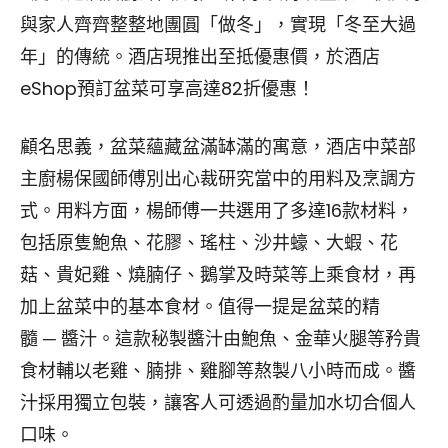
與家人齊齊整整地團圓「做冬」，實現「冬至大過
年」的傳統。酒店現推出至抵優惠價，於酒店
eShop預訂盆菜可享高達82折優惠！
顧名思義，盆菜蘊藏盆滿缽滿的寓意，酒店中菜部
主廚楊保國師傅別出心裁研究當中的用料及烹調方
式。用料方面，楊師傅一共選用了多達16款材料，
包括原隻鮑魚、花膠、瑤柱、沙井蠔、大蝦、花
菇、貴妃雞、燒腩仔、鵝掌及時菜等上乘食材，再
加上盆菜中的基本食材。值得一提是盆菜的精
髓 ─ 醬汁。這款秘製醬汁由鮑魚、金華火腿等矜貴
食材輔以老雞、腩排、雞腳等熬製八小時而成。醬
汁採用獨立包裝，讓客人可透過酌量加水切合個人
口味。