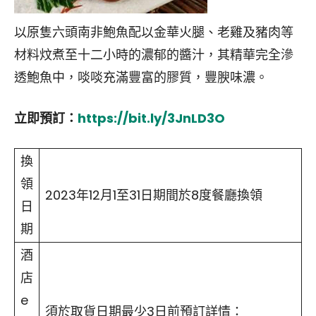
以原隻六頭南非鮑魚配以金華火腿、老雞及豬肉等
材料炆煮至十二小時的濃郁的醬汁，其精華完全滲
透鮑魚中，啖啖充滿豐富的膠質，豐腴味濃。
立即預訂：
https://bit.ly/3JnLD3O
換
領
2023年12月1至31日期間於8度餐廳換領
日
期
酒
店
e
須於取貨日期最少3日前預訂詳情：