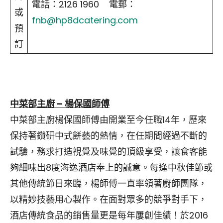
電話：2126 1960 電郵：
或
fnb@hp8dcatering.com
預
訂
中菜部主廚 – 楊保國師傅
中菜部主廚楊保國師傅由開業至今任職14年，歷來
保持著鑽研中式餅藝的熱情，在任期間經過不斷的
試驗，務求打造視覺及味覺的頂級享受，讓食客能
夠細味出8度海逸酒店奉上的誠意。每逢中秋佳節或
其他傳統節日來臨，楊師傅一直率領著廚師團隊，
以精妙技藝用心製作。在面對眾多的競爭對手下，
酒店傳統食品的銷售量更是每年屢創佳績！於2016