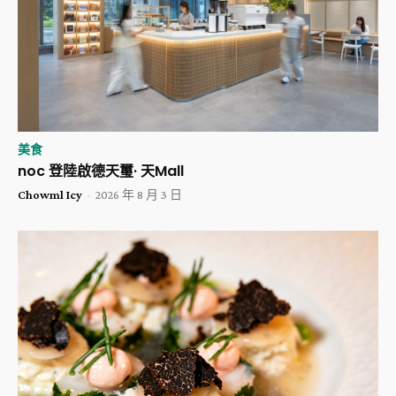
美食
noc 登陸啟德天璽· 天Mall
Chowml Icy
-
2026 年 8 月 3 日