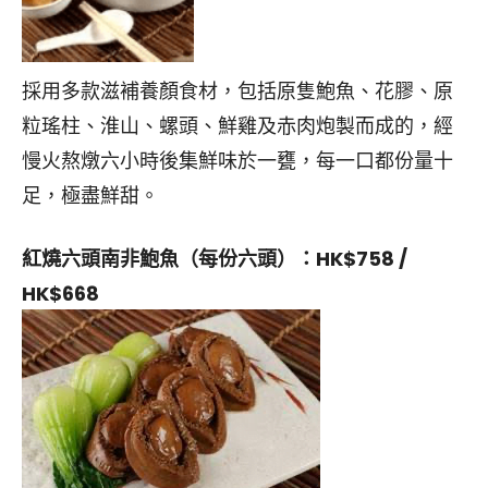
採用多款滋補養顏食材，包括原隻鮑魚、花膠、原
粒瑤柱、淮山、螺頭、鮮雞及赤肉炮製而成的，經
慢火熬燉六小時後集鮮味於一甕，每一口都份量十
足，極盡鮮甜。
紅燒六頭南非鮑魚
（每份六頭）：HK$758 /
HK$
668