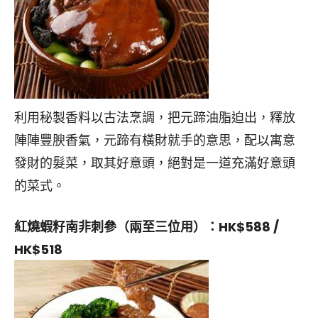
利用秘製香料以古法烹調，把元蹄油脂迫出，釋放
陣陣豐腴香氣，元蹄有橫財就手的意思，配以寓意
發財的髮菜，取其好意頭，絕對是一道充滿好意頭
的菜式。
紅燒蝦籽南非刺參
（兩至三位用）：HK$588 /
HK$
518