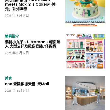
meets Maxim’s Cakes抖陣
先」系列蛋糕
2026 年 8 月 5 日
編輯推介
櫻桃小丸子、Ultraman、幪面超
人 大型公仔及雕像登陸7仔預購
2026 年 8 月 5 日
美食
noc 登陸啟德天璽· 天Mall
2026 年 8 月 3 日