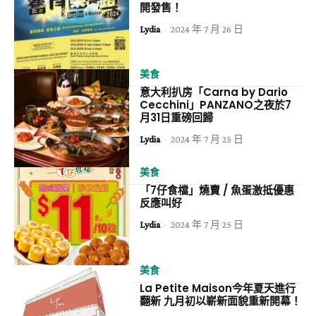
開發售！
Lydia
-
2024 年 7 月 26 日
美食
意大利扒房「Carna by Dario
Cecchini」PANZANO之夜於7
月31日重磅回歸
Lydia
-
2024 年 7 月 25 日
美食
「7仔食檔」燒賣 / 魚蛋激抵優惠
反應叫好
Lydia
-
2024 年 7 月 25 日
美食
La Petite Maison今年夏天進行
翻新 九月初以嶄新面貌重新開幕！