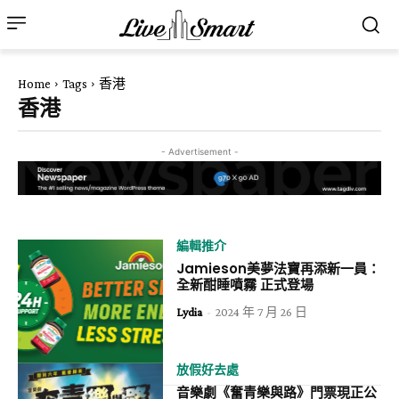
Home
Tags
香港
香港
- Advertisement -
編輯推介
Jamieson美夢法寶再添新一員：
全新酣睡噴霧 正式登場
Lydia
-
2024 年 7 月 26 日
放假好去處
音樂劇《奮青樂與路》門票現正公