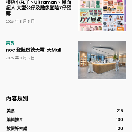
櫻桃小丸子、Ultraman、幪面
超人 大型公仔及雕像登陸7仔預
購
2026 年 8 月 5 日
美食
noc 登陸啟德天璽· 天Mall
2026 年 8 月 3 日
內容類別
美食
215
編輯推介
130
放假好去處
120