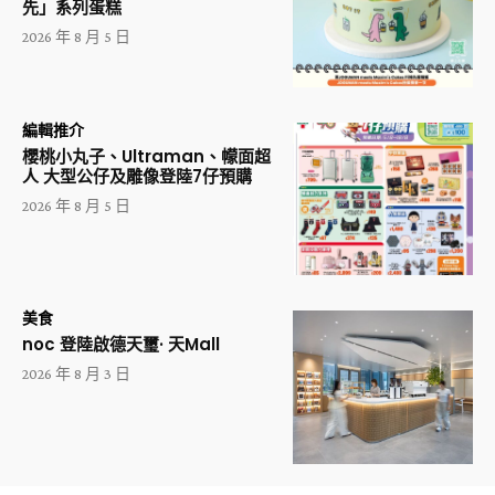
先」系列蛋糕
2026 年 8 月 5 日
編輯推介
櫻桃小丸子、Ultraman、幪面超
人 大型公仔及雕像登陸7仔預購
2026 年 8 月 5 日
美食
noc 登陸啟德天璽· 天Mall
2026 年 8 月 3 日